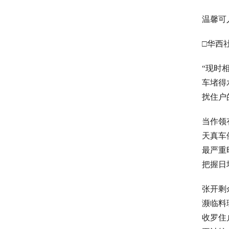
温馨可
□华西
“现时
车堵得
扰住户
当作领
天真车
最严重
把握日
张开剩余
濒临料
收罗住