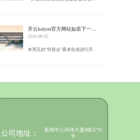
开云kaiyun官方网站如若下一次会议在莫斯科举行-kai云体育app官方下载app最新版本-kai云体育app官方登录入口
2026-08-05
本周五的“特普会”看来告成进行开云kaiyun官方网站。 好意思东时分15日周五好意思股盘后，好意思国总统特朗普与俄罗斯总统普京在好意思国阿拉斯加安克雷奇进行的小规模会谈截至。 据央视新闻，特朗普与普京而后在安克雷奇举行集会新闻发布会。 据央视，普京暗示，畴昔一段技能，好意思俄两边关系相配笨重，依然跌至冷战以来的最低点，这对俄罗斯，也对悉数这个词全国齐是不利的。普京称，已与特朗普设立了相配好的顺利关系，看到了特朗普念念步伐会窒碍本体的意愿，俄罗斯诚挚地但愿俄乌截至窒碍。普京还暗示，他本心特朗普
新闻中心环球大厦8楼4770
公司地址：
号