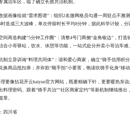
专属泊车区，临了确立长效共治机制。
数据画像绘就“需求图谱”：组织2名微网格员勾通一周驻点不雅测
6时造成三大波峰，单次停留时长平均8分钟，据此科学计较，分
空间再造构建“5分钟工作圈”：清整4号门两侧“金角银边”，打
结合小哥驿站，饮水、休憩等功能，一站式处分外卖小哥泊车难
机制立异训诲“料理共同体”：谐和爱心商家，确立“骑手信用积
兑换商品抵扣券；并诈欺“顺手拍”小要害，饱读吹骑手化身“移
料理要像拈花开云kaiyun官方网站，既要精确下针，更要暖热
出料理密码。跟着“骑手共治”“社区商家定约”等新机制继续推
篇章。
：四川省