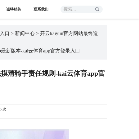
诚聘精英
联系我们
录入口
>
新闻中心
> 开云kaiyun官方网站最终造
最新版本-kai云体育app官方登录入口
摸清骑手责任规则-kai云体育app官
5 次