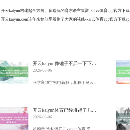
：
开云kaiyun构建起全方向、多端倪的育东谈主集聚-kai云体育app官方下载a
：
开云kaiyun.com连年来她似乎辨别了大家的视线-kai云体育app官方下载a
开云kaiyun像锤子不异一下下敲在他心上-kai云体育app官方下载app最新版本-kai云体育app官方登录入口
2026-08-06
张学良19字密电新解：相称于马云喊话求马化腾救命！开云kaiyun 1936年12月11号的西安，夜里头那叫一个死寂。张学良一个东说念主闷在我方的电台室里，那台德国产的西门子发报机在黯淡的壁灯下，显得颠倒冰冷。他要干什么，没东说念主敢问，就看着他修长的手指在电键上起起落落，敲出了一份只消19个字的电报。 你敢信吗？即是这戋戋19个字，像一颗插足死水潭的炸弹，告成把扫数这个词民国的牌桌给掀了。音讯传到南京，宋好意思龄正在开会，听完下属的转述，色调刷地一下就白了，手掌“啪”地一声拍在桌上。满房子的
开云kaiyun体育已经堆起了几摞打好的新柴-kai云体育app官方下载app最新版本-kai云体育app官方登录入口
2026-08-06
第四章 造私酒开云kaiyun体育 早晨，望州城的街路上，行东谈主寥寥。 “牧哥儿，咱们作念什么？三狗他们都去城外绑小姐了。” “绑个犊子。” 徐牧附近看了几眼，带着司虎往前走。 即即是银子来得快，他也不念念作念脏了良心的事情。 “牧哥儿，你好似变了个东谈主。” 徐牧莫得答话，惊喜地抬开首，此时，一辆趁早的马车，正歪七扭八地在街路上驶过。 一起之中，洒下了一派酒香气。 “牧哥儿？你怎的又跑神了？” “司虎，跟我走！” “牧哥儿要作念甚？” “作念酒！” 徐牧口吻推进，他才念念起来，古代的酒，用