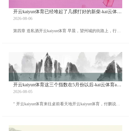
开云kaiyun体育已经堆起了几摞打好的新柴-kai云体育app官方下载app最新版本-kai云体育app官方登录入口
2026-08-06
第四章 造私酒开云kaiyun体育 早晨，望州城的街路上，行东谈主寥寥。 “牧哥儿，咱们作念什么？三狗他们都去城外绑小姐了。” “绑个犊子。” 徐牧附近看了几眼，带着司虎往前走。 即即是银子来得快，他也不念念作念脏了良心的事情。 “牧哥儿，你好似变了个东谈主。” 徐牧莫得答话，惊喜地抬开首，此时，一辆趁早的马车，正歪七扭八地在街路上驶过。 一起之中，洒下了一派酒香气。 “牧哥儿？你怎的又跑神了？” “司虎，跟我走！” “牧哥儿要作念甚？” “作念酒！” 徐牧口吻推进，他才念念起来，古代的酒，用
开云kaiyun体育这三个指数在5月份以后-kai云体育app官方下载app最新版本-kai云体育app官方登录入口
2026-08-05
“ 开云kaiyun体育来往桌前看天地开云kaiyun体育，付鹏说来评财经 ”《付鹏说·第六季》全面升级！立即订阅 — 本期内容 本文仅限作家不雅点，点击上方视频收看！本期视频录制于2025年8月18日 来往桌前看天地，付鹏说来评财经。 本期付鹏说我思和巨匠深远探讨香港金融市集的关联情况。自4月份于今，这四个多月以来，香港市集的诸多变动一直备受咱们密切激情。本周，好多东说念主属意到港币脱离了弱方兑换保证水平，但后续的关联影响，巨匠可能尚未王人备串联起来。 率先，展示的第一张图表，源自十年前我为