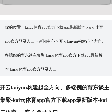
你的位置：
kai云体育app官方下载app最新版本-kai云体育
app官方登录入口
>
新闻中心
> 开云kaiyun构建起全方向、
多端倪的育东谈主集聚-kai云体育app官方下载app最新版
本-kai云体育app官方登录入口
开云kaiyun构建起全方向、多端倪的育东谈主
集聚-kai云体育app官方下载app最新版本-kai