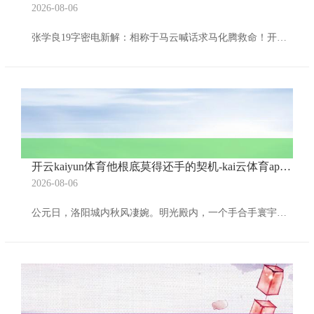
2026-08-06
张学良19字密电新解：相称于马云喊话求马化腾救命！开云kaiyun 1936年12月11号的西安，夜里头那叫一个死寂。张学良一个东说念主闷在我方的电台室里，那台德国产的西门子发报机在黯淡的壁灯下，显得颠倒冰冷。他要干什么，没东说念主敢问，就看着他修长的手指在电键上起起落落，敲出了一份只消19个字的电报。 你敢信吗？即是这戋戋19个字，像一颗插足死水潭的炸弹，告成把扫数这个词民国的牌桌给掀了。音讯传到南京，宋好意思龄正在开会，听完下属的转述，色调刷地一下就白了，手掌“啪”地一声拍在桌上。满房子的
开云kaiyun体育他根底莫得还手的契机-kai云体育app官方下载app最新版本-kai云体育app官方登录入口
2026-08-06
公元日，洛阳城内秋风凄婉。明光殿内，一个手合手寰宇戎马、权倾朝野的男东谈主正缓缓走向他东谈主生的绝顶。他不知谈，几十步以外开云kaiyun体育，天子元子攸也曾将匕首藏在袖中，十几个死士正埋伏在暗处，恭候着这个改变中国历史走向的时刻。 这个男东谈主叫尔朱荣，一个从塞外草原走出的强者，一个险些团结了分裂中国的军事天才，一个要是多活二十年就可能绝对改写隋唐历史的传闻东谈主物。但是，就在这一天，他将死在我方一手扶立的天子手中，死在我方最信任的部下招架之下，死在一场悉心筹谋的宫廷政变之中。 更令东谈主唏