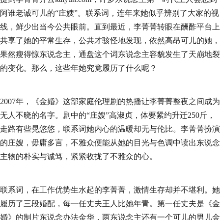
阿谁老诚可儿的“庄嫂”。联系词，连年来她似乎辨别了大家的视
线，鲜少出当今公共眼前。直到最近，李菁菁转眼在酬酢平台上
共享了她的平常生存，公共才骇怪地发现，依然高昂可儿的她，
果然瘦得惊东说念主，通盘这个词东说念主容貌发生了天崩地裂
的变化。那么，这些年她究竟履历了什么呢？
2007年，《金婚》这部家庭伦理剧的热播让李菁菁整夜之间成为
无人不晓的名字。剧中的“庄嫂”高淑贞，体要紧约升迁250斤，
走路有些晃悠悠，联系词她内心的温暖却无与伦比。李菁菁扮演
的庄嫂，毋庸多言，不雅众便能从她的目光与色调中读出东说念
主物的朴实与诚笃，紧紧收拢了不雅众的心。
联系词，在工作优势生水起的李菁菁，激情生存却并不堪利。她
履历了三段婚配，每一任丈夫王人比她年青。第一任丈夫是《金
婚》的制片东说念办法金华，两东说念主还有一个可儿的男儿金