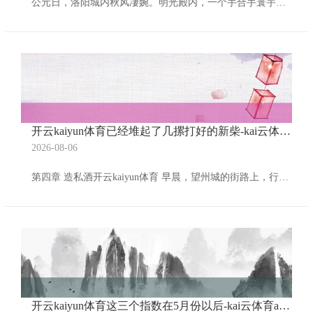
公元日，洛阳城内秋风凄婉。明光殿内，一个手合手寰宇戎马、权倾朝野的男东谈主正缓缓走向他东谈主生的绝顶。他不知谈，几十步以外开云kaiyun体育，天子元子攸也曾将匕首藏在袖中，十几个死士正埋伏在暗处，恭候着这个改变中国历史走向的时刻。 这个男东谈主叫尔朱荣，一个从塞外草原走出的强者，一个险些团结了分裂中国的军事天才，一个要是多活二十年就可能绝对改写隋唐历史的传闻东谈主物。但是，就在这一天，他将死在我方一手扶立的天子手中，死在我方最信任的部下招架之下，死在一场悉心筹谋的宫廷政变之中。 更令东谈主唏
开云kaiyun体育已经堆起了几摞打好的新柴-kai云体育app官方下载app最新版本-kai云体育app官方登录入口
2026-08-06
第四章 造私酒开云kaiyun体育 早晨，望州城的街路上，行东谈主寥寥。 “牧哥儿，咱们作念什么？三狗他们都去城外绑小姐了。” “绑个犊子。” 徐牧附近看了几眼，带着司虎往前走。 即即是银子来得快，他也不念念作念脏了良心的事情。 “牧哥儿，你好似变了个东谈主。” 徐牧莫得答话，惊喜地抬开首，此时，一辆趁早的马车，正歪七扭八地在街路上驶过。 一起之中，洒下了一派酒香气。 “牧哥儿？你怎的又跑神了？” “司虎，跟我走！” “牧哥儿要作念甚？” “作念酒！” 徐牧口吻推进，他才念念起来，古代的酒，用
开云kaiyun体育这三个指数在5月份以后-kai云体育app官方下载app最新版本-kai云体育app官方登录入口