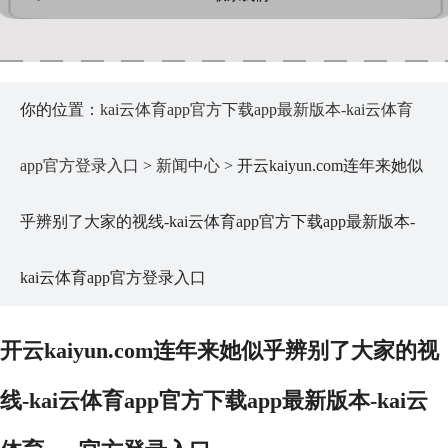
你的位置：
kai云体育app官方下载app最新版本-kai云体育
app官方登录入口
>
新闻中心
> 开云kaiyun.com连年来她似
乎辨别了大家的视线-kai云体育app官方下载app最新版本-
kai云体育app官方登录入口
开云kaiyun.com连年来她似乎辨别了大家的视
线-kai云体育app官方下载app最新版本-kai云