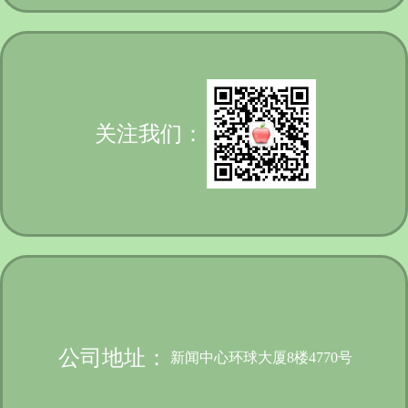
关注我们：
公司地址：
新闻中心环球大厦8楼4770号