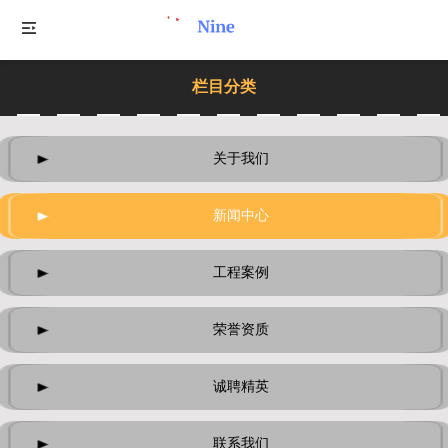
栏目分类
关于我们
新闻中心
工程案例
荣誉资质
诚聘精英
联系我们