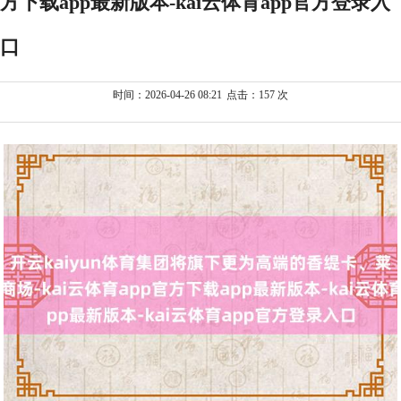
方下载app最新版本-kai云体育app官方登录入
口
时间：2026-04-26 08:21
点击：157 次