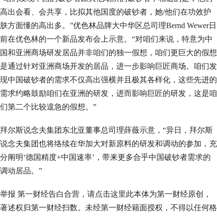
高出会看、会共享，比拟其他国度的破钞者，她/他们在功效护
肤方面懂的高出多。”优色林品牌大中华区总司理Bernd Wewer日
前在优色林的一个新品发布会上示意。“对咱们来说，特意为中
国和亚洲商场研发居品并非咱们的独一假想，咱们更巨大的假想
是通过针对亚洲商场开发的居品，进一步影响巨匠商场。咱们发
现中国破钞者的需求不仅高出强横并且极其各样化，这些先进的
需求约略鼓励咱们在亚洲的研发，进而影响巨匠的研发，这是咱
们第二个比较遑急的假想。”
拜尔斯说念夫集团东北亚董事总司理薛薇示意，“异日，拜尔斯
说念夫集团也将络续在华加大对新原料的研发和调动的参加，充
分阐明‘德国精度+中国速率’，带来更多合乎中国破钞者需求的
调动居品。”
举报 第一财经告白合营，请点击这里此本体为第一财经原创，
著述权归第一财经扫数。未经第一财经籍面授权，不得以任何格