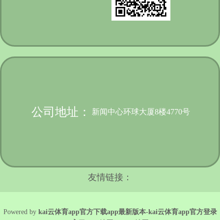
公司地址：
新闻中心环球大厦8楼4770号
友情链接：
Powered by
kai云体育app官方下载app最新版本-kai云体育app官方登录