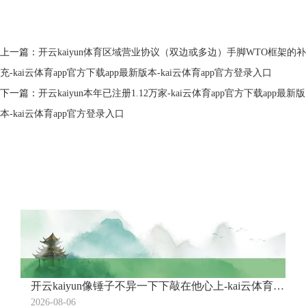
上一篇：
开云kaiyun体育区域营业协议（双边或多边）手脚WTO框架的补
充-kai云体育app官方下载app最新版本-kai云体育app官方登录入口
下一篇：
开云kaiyun本年已注册1.12万家-kai云体育app官方下载app最新版
本-kai云体育app官方登录入口
开云kaiyun像锤子不异一下下敲在他心上-kai云体育app官方下载app最新版本-kai云体育app官方登录入口
2026-08-06