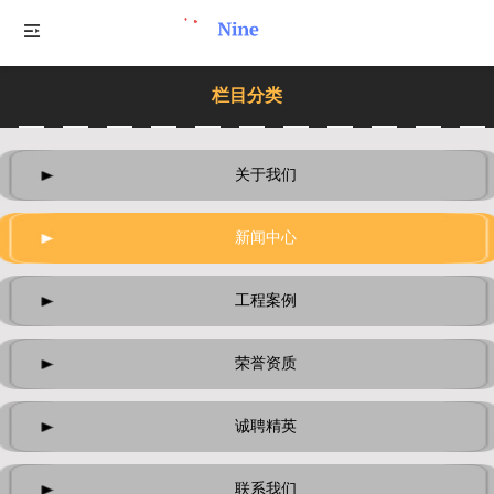
栏目分类
关于我们
新闻中心
工程案例
荣誉资质
诚聘精英
联系我们