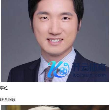
李超
联系阅读