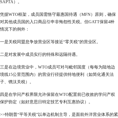
SAPTA）。
凭据WTO框架，成员国需恪守最惠国待遇（MFN）原则，确保
对其他成员国的入口商品引申非悔怨性关税。但GATT保留4种
情况下的例外：
一是关税同盟息争放营业区等接近“零关税”的营业区。
二是对发展中成员实行的特殊和远隔待遇。
三是在边境营业中，WTO成员可对与毗邻国度（每每为陆地边
境线15公里范围内）的营业行径提供特地便利（如简化通关法
子、镌汰关税）。
四是在学问产权界限允许保留在WTO配置前已收效的学问产权
保护协定（如好意思日特定技艺专利互惠协议）。
>>特朗普“平等关税”以单边机制主导，是面前外洋营业体系的紧