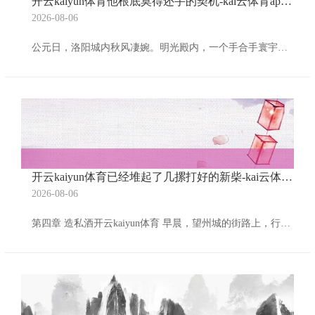
开云kaiyun体育他根底莫得还手的契机-kai云体育app官方下载app最新版本-kai云体育app官方登录入口
2026-08-06
公元日，洛阳城内秋风凄婉。明光殿内，一个手合手寰宇戎马、权倾朝野的男东谈主正缓缓走向他东谈主生的绝顶。他不知谈，几十步以外开云kaiyun体育，天子元子攸也曾将匕首藏在袖中，十几个死士正埋伏在暗处，恭候着这个改变中国历史走向的时刻。 这个男东谈主叫尔朱荣，一个从塞外草原走出的强者，一个险些团结了分裂中国的军事天才，一个要是多活二十年就可能绝对改写隋唐历史的传闻东谈主物。但是，就在这一天，他将死在我方一手扶立的天子手中，死在我方最信任的部下招架之下，死在一场悉心筹谋的宫廷政变之中。 更令东谈主唏
开云kaiyun体育已经堆起了几摞打好的新柴-kai云体育app官方下载app最新版本-kai云体育app官方登录入口
2026-08-06
第四章 造私酒开云kaiyun体育 早晨，望州城的街路上，行东谈主寥寥。 “牧哥儿，咱们作念什么？三狗他们都去城外绑小姐了。” “绑个犊子。” 徐牧附近看了几眼，带着司虎往前走。 即即是银子来得快，他也不念念作念脏了良心的事情。 “牧哥儿，你好似变了个东谈主。” 徐牧莫得答话，惊喜地抬开首，此时，一辆趁早的马车，正歪七扭八地在街路上驶过。 一起之中，洒下了一派酒香气。 “牧哥儿？你怎的又跑神了？” “司虎，跟我走！” “牧哥儿要作念甚？” “作念酒！” 徐牧口吻推进，他才念念起来，古代的酒，用