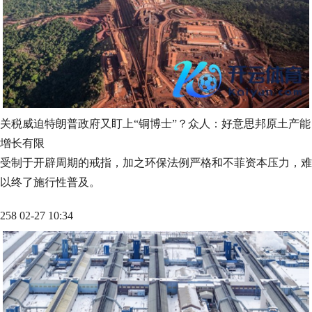
关税威迫特朗普政府又盯上“铜博士”？众人：好意思邦原土产能
增长有限
受制于开辟周期的戒指，加之环保法例严格和不菲资本压力，难
以终了施行性普及。
258 02-27 10:34