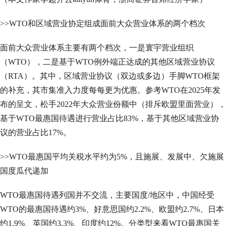
>>WTO和区域营业协定组成面前大众营业体系的两个档次
面前大众营业体系主要有两个档次，一是寰宇营业组织
（WTO），二是基于WTO例外端正达成的其他区域营业协议
（RTA）。其中，区域营业协议（双边或多边）手脚WTO框架
的补充，其市集准入力度每每更为优惠。参考WTO在2025年发
布的呈文，松手2022年大众营业份额中（排斥欧盟里面营业），
基于WTO最惠国待遇进行营业占比83%，基于其他区域营业协
议的营业占比17%。
>>WTO最惠国平均关税水平约为5%，且施展、发展中、欠施展
国度瓜代递加
WTO最惠国待遇列国并不交流，主要国度/地区中，中国经受
WTO的最惠国待遇约3%、好意思国约2.2%、欧盟约2.7%、日本
约1.9%、英国约3.3%、印度约12%。分类型来看WTO最惠国关