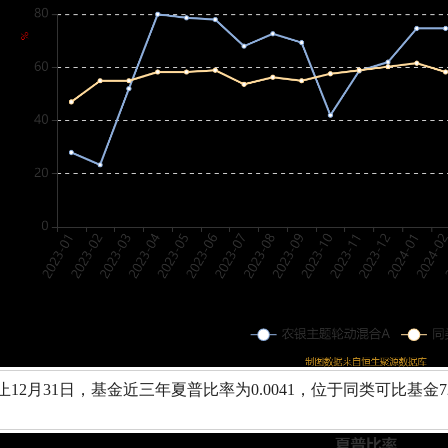
2月31日，基金近三年夏普比率为0.0041，位于同类可比基金72/