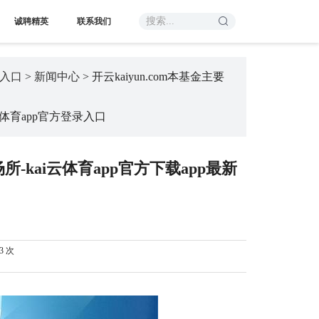
诚聘精英
联系我们
录入口
>
新闻中心
> 开云kaiyun.com本基金主要
云体育app官方登录入口
所-kai云体育app官方下载app最新
3 次