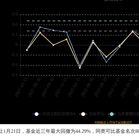
月21日，基金近三年最大回撤为44.29%，同类可比基金名次80