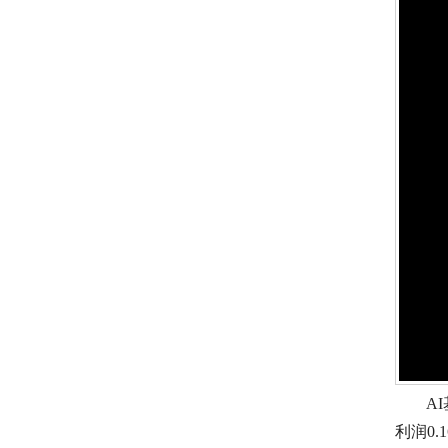
AI基
利润0.