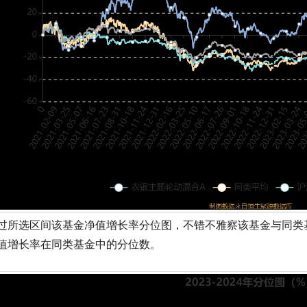
选区间该基金净值增长率分位图，不错不雅察该基金与同类基
值增长率在同类基金中的分位数。