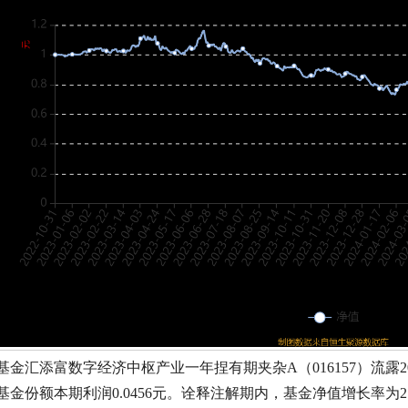
金汇添富数字经济中枢产业一年捏有期夹杂A（016157）流露20
基金份额本期利润0.0456元。诠释注解期内，基金净值增长率为2