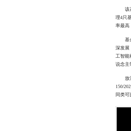
该基金
理4只
率最高，
基金处
深发展
工智能
说念主
放浪1
150/
同类可比