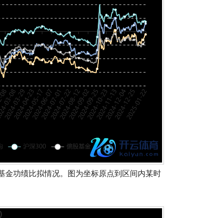
金功绩比拟情况。图为坐标原点到区间内某时