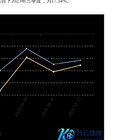
2023年三季度，为17.34%。