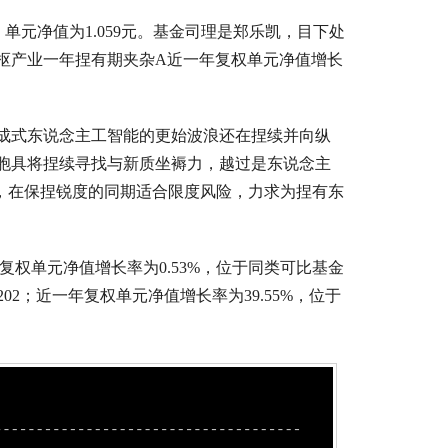
元净值为1.059元。基金司理是郑乐凯，目下处
中枢产业一年捏有期夹杂A近一年复权单元净值增长
式东说念主工智能的更始波浪还在捏续并向纵
胞具将捏续寻找与新质坐褥力，越过是东说念主
线，在保捏锐度的同期适合限度风险，力求为捏有东
权单元净值增长率为0.53%，位于同类可比基金
/202；近一年复权单元净值增长率为39.55%，位于