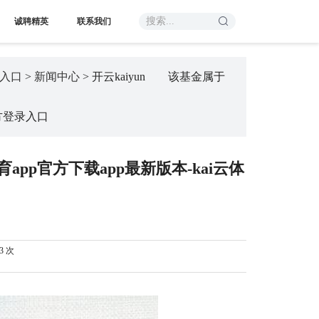
诚聘精英
联系我们
录入口
>
新闻中心
> 开云kaiyun 该基金属于
官方登录入口
app官方下载app最新版本-kai云体
3 次