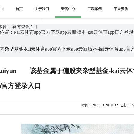
育app官方下载app最新版
首页
关于我们
新闻中心
工程案例
荣誉资质
云体育app官方登录入口
位置：
kai云体育app官方下载app最新版本-kai云体育app官方登
夹杂型基金-kai云体育app官方下载app最新版本-kai云体育app
aiyun 该基金属于偏股夹杂型基金-kai云体育
pp官方登录入口
时间：2026-03-29 04:32
点击：15