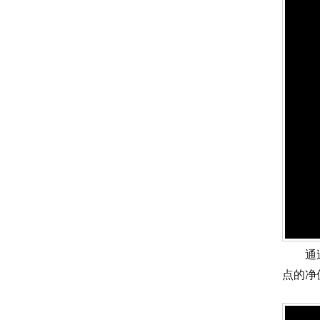
通过所
点的净