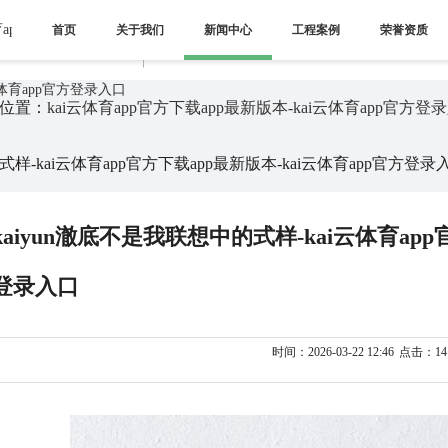
育app官方下载app最新版
首页
关于我们
新闻中心
工程案例
荣誉资质
云体育app官方登录入口
位置：
kai云体育app官方下载app最新版本-kai云体育app官方登
式样-kai云体育app官方下载app最新版本-kai云体育app官方登录
aiyun澈底不是我联想中的式样-kai云体育app官
登录入口
时间：2026-03-22 12:46
点击：14