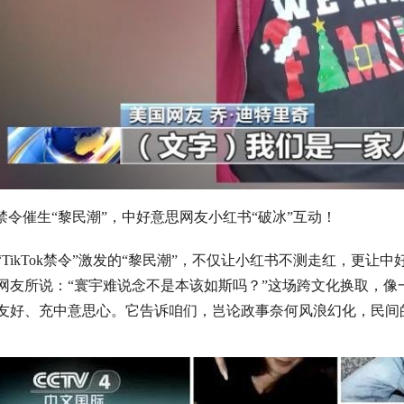
ok禁令催生“黎民潮”，中好意思网友小红书“破冰”互动！
“TikTok禁令”激发的“黎民潮”，不仅让小红书不测走红，更
网友所说：“寰宇难说念不是本该如斯吗？”这场跨文化换取，像
友好、充中意思心。它告诉咱们，岂论政事奈何风浪幻化，民间