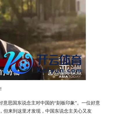
！
意思国东说念主对中国的“刻板印象”。一位好意
’，但来到这里才发现，中国东说念主关心又友