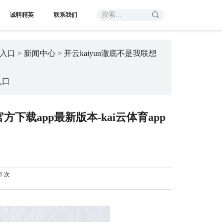
诚聘精英
联系我们
录入口
>
新闻中心
> 开云kaiyun澈底不是我联想
入口
方下载app最新版本-kai云体育app
1 次