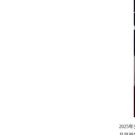
2025
月拜登