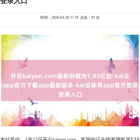
登录入口
时间：2026-03-20 17:18
点击：91 次
本站音信，1月17日开云kaiyun.com，富国中证全指家用电器ETF