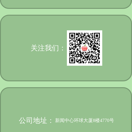
关注我们：
公司地址：
新闻中心环球大厦8楼4770号