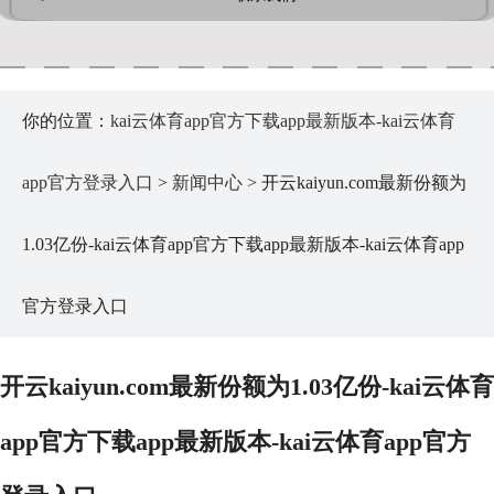
你的位置：
kai云体育app官方下载app最新版本-kai云体育
app官方登录入口
>
新闻中心
> 开云kaiyun.com最新份额为
1.03亿份-kai云体育app官方下载app最新版本-kai云体育app
官方登录入口
开云kaiyun.com最新份额为1.03亿份-kai云体育
app官方下载app最新版本-kai云体育app官方