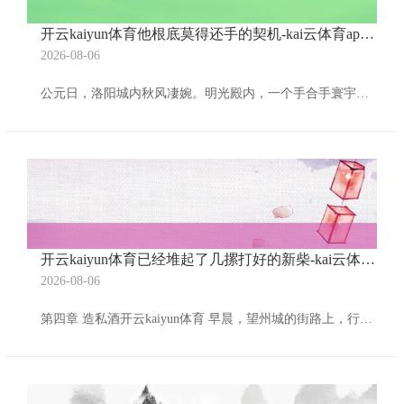
开云kaiyun体育他根底莫得还手的契机-kai云体育app官方下载app最新版本-kai云体育app官方登录入口
2026-08-06
公元日，洛阳城内秋风凄婉。明光殿内，一个手合手寰宇戎马、权倾朝野的男东谈主正缓缓走向他东谈主生的绝顶。他不知谈，几十步以外开云kaiyun体育，天子元子攸也曾将匕首藏在袖中，十几个死士正埋伏在暗处，恭候着这个改变中国历史走向的时刻。 这个男东谈主叫尔朱荣，一个从塞外草原走出的强者，一个险些团结了分裂中国的军事天才，一个要是多活二十年就可能绝对改写隋唐历史的传闻东谈主物。但是，就在这一天，他将死在我方一手扶立的天子手中，死在我方最信任的部下招架之下，死在一场悉心筹谋的宫廷政变之中。 更令东谈主唏
开云kaiyun体育已经堆起了几摞打好的新柴-kai云体育app官方下载app最新版本-kai云体育app官方登录入口
2026-08-06
第四章 造私酒开云kaiyun体育 早晨，望州城的街路上，行东谈主寥寥。 “牧哥儿，咱们作念什么？三狗他们都去城外绑小姐了。” “绑个犊子。” 徐牧附近看了几眼，带着司虎往前走。 即即是银子来得快，他也不念念作念脏了良心的事情。 “牧哥儿，你好似变了个东谈主。” 徐牧莫得答话，惊喜地抬开首，此时，一辆趁早的马车，正歪七扭八地在街路上驶过。 一起之中，洒下了一派酒香气。 “牧哥儿？你怎的又跑神了？” “司虎，跟我走！” “牧哥儿要作念甚？” “作念酒！” 徐牧口吻推进，他才念念起来，古代的酒，用