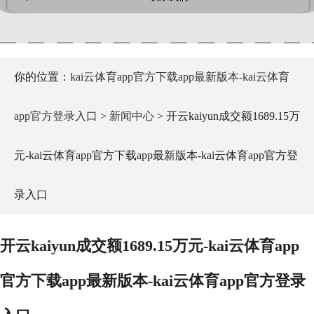
你的位置：
kai云体育app官方下载app最新版本-kai云体育
app官方登录入口
>
新闻中心
> 开云kaiyun成交额1689.15万
元-kai云体育app官方下载app最新版本-kai云体育app官方登
录入口
开云kaiyun成交额1689.15万元-kai云体育app
官方下载app最新版本-kai云体育app官方登录