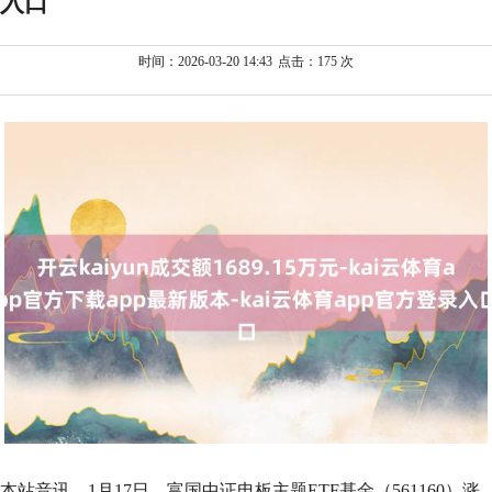
入口
时间：2026-03-20 14:43
点击：175 次
本站音讯，1月17日，富国中证电板主题ETF基金（561160）涨