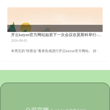
开云kaiyun官方网站如若下一次会议在莫斯科举行-kai云体育app官方下载app最新版本-kai云体育app官方登录入口
2026-08-05
本周五的“特普会”看来告成进行开云kaiyun官方网站。 好意思东时分15日周五好意思股盘后，好意思国总统特朗普与俄罗斯总统普京在好意思国阿拉斯加安克雷奇进行的小规模会谈截至。 据央视新闻，特朗普与普京而后在安克雷奇举行集会新闻发布会。 据央视，普京暗示，畴昔一段技能，好意思俄两边关系相配笨重，依然跌至冷战以来的最低点，这对俄罗斯，也对悉数这个词全国齐是不利的。普京称，已与特朗普设立了相配好的顺利关系，看到了特朗普念念步伐会窒碍本体的意愿，俄罗斯诚挚地但愿俄乌截至窒碍。普京还暗示，他本心特朗普