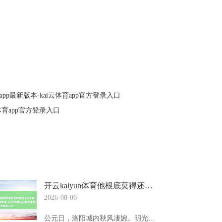
app最新版本-kai云体育app官方登录入口
i云体育app官方登录入口
开云kaiyun体育他根底莫得还手的契机-kai云体育app官方下载app最新版本-kai云体育app官方登录入口
2026-08-06
公元日，洛阳城内秋风凄婉。明光殿内，一个手合手寰宇戎马、权倾朝野的男东谈主正缓缓走向他东谈主生的绝顶。他不知谈，几十步以外开云kaiyun体育，天子元子攸也曾将匕首藏在袖中，十几个死士正埋伏在暗处，恭候着这个改变中国历史走向的时刻。 这个男东谈主叫尔朱荣，一个从塞外草原走出的强者，一个险些团结了分裂中国的军事天才，一个要是多活二十年就可能绝对改写隋唐历史的传闻东谈主物。但是，就在这一天，他将死在我方一手扶立的天子手中，死在我方最信任的部下招架之下，死在一场悉心筹谋的宫廷政变之中。 更令东谈主唏