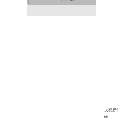
央视新
约。