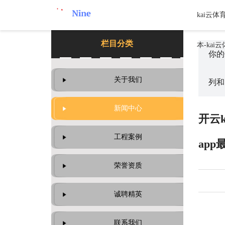
kai云体
栏目分类
本-kai
你的
关于我们
列和
新闻中心
开云
工程案例
app
荣誉资质
诚聘精英
联系我们