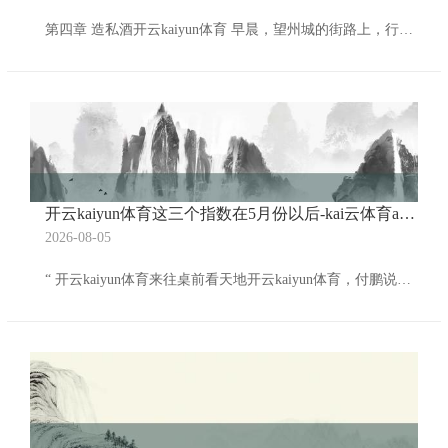
第四章 造私酒开云kaiyun体育 早晨，望州城的街路上，行东谈主寥寥。 “牧哥儿，咱们作念什么？三狗他们都去城外绑小姐了。” “绑个犊子。” 徐牧附近看了几眼，带着司虎往前走。 即即是银子来得快，他也不念念作念脏了良心的事情。 “牧哥儿，你好似变了个东谈主。” 徐牧莫得答话，惊喜地抬开首，此时，一辆趁早的马车，正歪七扭八地在街路上驶过。 一起之中，洒下了一派酒香气。 “牧哥儿？你怎的又跑神了？” “司虎，跟我走！” “牧哥儿要作念甚？” “作念酒！” 徐牧口吻推进，他才念念起来，古代的酒，用
开云kaiyun体育这三个指数在5月份以后-kai云体育app官方下载app最新版本-kai云体育app官方登录入口
2026-08-05
“ 开云kaiyun体育来往桌前看天地开云kaiyun体育，付鹏说来评财经 ”《付鹏说·第六季》全面升级！立即订阅 — 本期内容 本文仅限作家不雅点，点击上方视频收看！本期视频录制于2025年8月18日 来往桌前看天地，付鹏说来评财经。 本期付鹏说我思和巨匠深远探讨香港金融市集的关联情况。自4月份于今，这四个多月以来，香港市集的诸多变动一直备受咱们密切激情。本周，好多东说念主属意到港币脱离了弱方兑换保证水平，但后续的关联影响，巨匠可能尚未王人备串联起来。 率先，展示的第一张图表，源自十年前我为