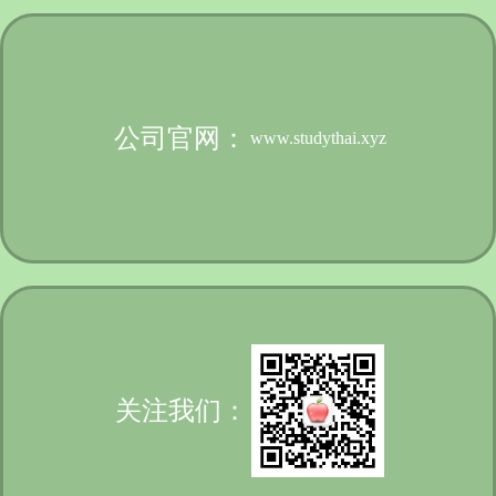
公司官网：
www.studythai.xyz
关注我们：