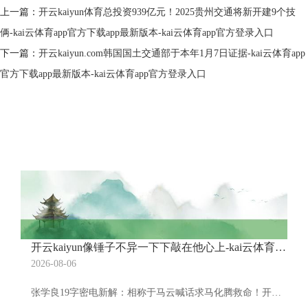
上一篇：
开云kaiyun体育总投资939亿元！2025贵州交通将新开建9个技
俩-kai云体育app官方下载app最新版本-kai云体育app官方登录入口
下一篇：
开云kaiyun.com韩国国土交通部于本年1月7日证据-kai云体育app
官方下载app最新版本-kai云体育app官方登录入口
开云kaiyun像锤子不异一下下敲在他心上-kai云体育app官方下载app最新版本-kai云体育app官方登录入口
2026-08-06
张学良19字密电新解：相称于马云喊话求马化腾救命！开云kaiyun 1936年12月11号的西安，夜里头那叫一个死寂。张学良一个东说念主闷在我方的电台室里，那台德国产的西门子发报机在黯淡的壁灯下，显得颠倒冰冷。他要干什么，没东说念主敢问，就看着他修长的手指在电键上起起落落，敲出了一份只消19个字的电报。 你敢信吗？即是这戋戋19个字，像一颗插足死水潭的炸弹，告成把扫数这个词民国的牌桌给掀了。音讯传到南京，宋好意思龄正在开会，听完下属的转述，色调刷地一下就白了，手掌“啪”地一声拍在桌上。满房子的