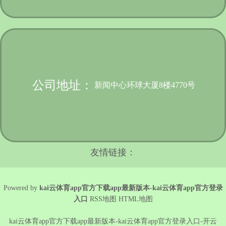
公司地址：
新闻中心环球大厦8楼4770号
友情链接：
Powered by
kai云体育app官方下载app最新版本-kai云体育app官方登录
入口
RSS地图
HTML地图
kai云体育app官方下载app最新版本-kai云体育app官方登录入口-开云