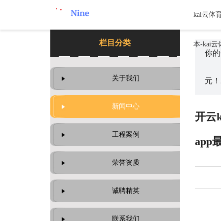
kai云体
栏目分类
本-kai
你的
关于我们
元！
新闻中心
开云k
工程案例
app
荣誉资质
诚聘精英
联系我们