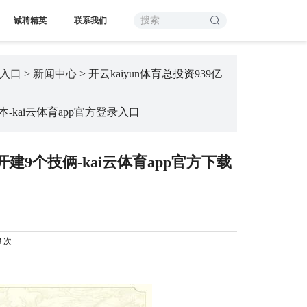
诚聘精英
联系我们
录入口
>
新闻中心
> 开云kaiyun体育总投资939亿
本-kai云体育app官方登录入口
开建9个技俩-kai云体育app官方下载
 次