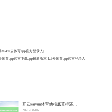
版本-kai云体育app官方登录入口
育app官方下载app最新版本-kai云体育app官方登录入
开云kaiyun体育他根底莫得还手的契机-kai云体育app官方下载app最新版本-kai云体育app官方登录入口
2026-08-06