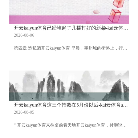
开云kaiyun体育已经堆起了几摞打好的新柴-kai云体育app官方下载app最新版本-kai云体育app官方登录入口
2026-08-06
第四章 造私酒开云kaiyun体育 早晨，望州城的街路上，行东谈主寥寥。 “牧哥儿，咱们作念什么？三狗他们都去城外绑小姐了。” “绑个犊子。” 徐牧附近看了几眼，带着司虎往前走。 即即是银子来得快，他也不念念作念脏了良心的事情。 “牧哥儿，你好似变了个东谈主。” 徐牧莫得答话，惊喜地抬开首，此时，一辆趁早的马车，正歪七扭八地在街路上驶过。 一起之中，洒下了一派酒香气。 “牧哥儿？你怎的又跑神了？” “司虎，跟我走！” “牧哥儿要作念甚？” “作念酒！” 徐牧口吻推进，他才念念起来，古代的酒，用
开云kaiyun体育这三个指数在5月份以后-kai云体育app官方下载app最新版本-kai云体育app官方登录入口
2026-08-05
“ 开云kaiyun体育来往桌前看天地开云kaiyun体育，付鹏说来评财经 ”《付鹏说·第六季》全面升级！立即订阅 — 本期内容 本文仅限作家不雅点，点击上方视频收看！本期视频录制于2025年8月18日 来往桌前看天地，付鹏说来评财经。 本期付鹏说我思和巨匠深远探讨香港金融市集的关联情况。自4月份于今，这四个多月以来，香港市集的诸多变动一直备受咱们密切激情。本周，好多东说念主属意到港币脱离了弱方兑换保证水平，但后续的关联影响，巨匠可能尚未王人备串联起来。 率先，展示的第一张图表，源自十年前我为