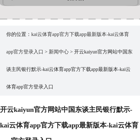
你的位置：
kai云体育app官方下载app最新版本-kai云体育
app官方登录入口
>
新闻中心
> 开云kaiyun官方网站中国东
谈主民银行默示-kai云体育app官方下载app最新版本-kai云
体育app官方登录入口
开云kaiyun官方网站中国东谈主民银行默示-
kai云体育app官方下载app最新版本-kai云体育