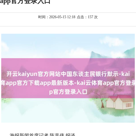
app官方登录入口
时间：2026-05-15 12:18
点击：157 次
海报新闻首席记者 陈嘉伟 报谈