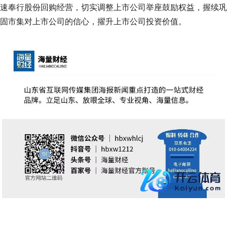
速奉行股份回购经营，切实调整上市公司举座鼓励权益，握续巩
固市集对上市公司的信心，擢升上市公司投资价值。