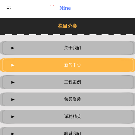
栏目分类
关于我们
新闻中心
工程案例
荣誉资质
诚聘精英
联系我们