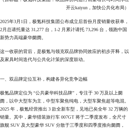
开云kaiyun，加快公共化布局）
2025年3月1日，极氪科技集团公布成立后首份月度销量收获单，
2月总请托量达 31,277 台，1-2 月累计请托 73,296 台，领跑中国
新势力高端豪华阛阓。
这一收获的背后，是极氪与领克双品牌协同效应的初步开释，以
及家具时间迭代与公共化计策的深度鼓动。
一、双品牌定位互补，构建各异化竞争边幅
极氪品牌定位为 “公共豪华科技品牌”，专注于 30 万及以上阛
阓，以中大型车为主，中型车聚焦纯电，大型车聚焦超等电混。
2025 年，极氪经营推出 3 款全新车型，见地已矣全年 32 万辆的
销量。其中，豪华猎装旅行车 007GT 将于二季度发布，全尺寸
旗舰 SUV 及大型豪华 SUV 分散于三季度和四季度推向阛阓，