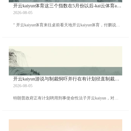
开云kaiyun体育这三个指数在5月份以后-kai云体育app官方下载app最新版本-kai云体育app官方登录入口
2026-08-05
“ 开云kaiyun体育来往桌前看天地开云kaiyun体育，付鹏说来评财经 ”《付鹏说·第六季》全面升级！立即订阅 — 本期内容 本文仅限作家不雅点，点击上方视频收看！本期视频录制于2025年8月18日 来往桌前看天地，付鹏说来评财经。 本期付鹏说我思和巨匠深远探讨香港金融市集的关联情况。自4月份于今，这四个多月以来，香港市集的诸多变动一直备受咱们密切激情。本周，好多东说念主属意到港币脱离了弱方兑换保证水平，但后续的关联影响，巨匠可能尚未王人备串联起来。 率先，展示的第一张图表，源自十年前我为
开云kaiyun游说与制裁恫吓并行在有计划径直制裁之前-kai云体育app官方下载app最新版本-kai云体育app官方登录入口
2026-08-05
特朗普政府正有计划聘用刑事使命性法子开云kaiyun，对慎重实验欧盟《数字办事法案》（DSA）的官员实施制裁。 8月25日据媒体报谈，由于好意思国动怒欧盟《数字办事法案》审查好意思国东谈主的言论、觉得给好意思国科技公司带来了千里重职守。好意思国国务院高等官员上周举行里面会议，商议可能以签证鸿沟体式来惩责欧盟相干官员。 此举可能对本已因关税恫吓和科技公司待遇问题而病笃的好意思欧关系酿成进一步冲击。华盛顿方面觉得，欧盟在打击仇恨言论和谬误信息的同期，对言论开脱施加了“欠妥”鸿沟。好意思国科技公司也