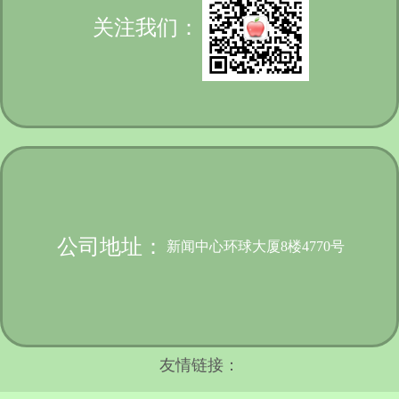
关注我们：
公司地址：
新闻中心环球大厦8楼4770号
友情链接：