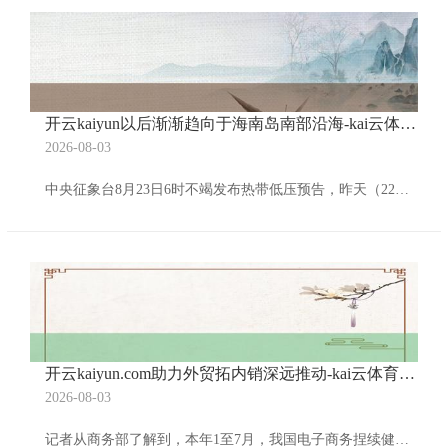
开云kaiyun以后渐渐趋向于海南岛南部沿海-kai云体育app官方下载app最新版本-kai云体育app官方登录入口
2026-08-03
中央征象台8月23日6时不竭发布热带低压预告，昨天（22日）位于菲律宾北部的热带低压已至今天（23日）凌晨移入南海东部海面，黎明5点钟其中心位于海南三亚偏东方约860公里的海面上，等于北纬17.2度、东经117.6度，中心隔壁最大风力有7级（15米/秒），中心最低气压为1000百帕。 瞻望，该热带低压将以每小时25公里独揽的速率不竭向西偏朔倡导迁徙，行将至今天日间加强为本年第13号台风，以后渐渐趋向于海南岛南部沿海，并将于24日傍晚前后在上述沿海擦过或登陆，之后趋向越南中北部沿海。 大风预告：
开云kaiyun.com助力外贸拓内销深远推动-kai云体育app官方下载app最新版本-kai云体育app官方登录入口
2026-08-03
记者从商务部了解到，本年1至7月，我国电子商务捏续健康发展，灵验助力提振奢华，推动产业数字化转型开云kaiyun.com，为外洋经贸互助普惠共赢注入新动能。 数字产物、以旧换新成为拉能源，据商务大数据监测，1—7月，电脑、智能穿着和手机线上销售额分袂增长29.9%、28.4%和20.3%。做事奢华快速增长，旅游、餐饮和娱乐线上销售额分袂增长24.8%、16.6%和11%。助力外贸拓内销深远推动，4月以来主要电商平台外贸专区销售超40亿元。 商务部组织“数商兴农”“产业电商惠企”等对接，超20个