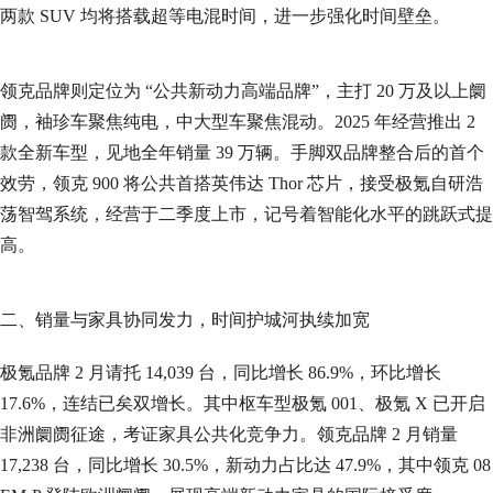
两款 SUV 均将搭载超等电混时间，进一步强化时间壁垒。
领克品牌则定位为 “公共新动力高端品牌”，主打 20 万及以上阛
阓，袖珍车聚焦纯电，中大型车聚焦混动。2025 年经营推出 2
款全新车型，见地全年销量 39 万辆。手脚双品牌整合后的首个
效劳，领克 900 将公共首搭英伟达 Thor 芯片，接受极氪自研浩
荡智驾系统，经营于二季度上市，记号着智能化水平的跳跃式提
高。
二、销量与家具协同发力，时间护城河执续加宽
极氪品牌 2 月请托 14,039 台，同比增长 86.9%，环比增长
17.6%，连结已矣双增长。其中枢车型极氪 001、极氪 X 已开启
非洲阛阓征途，考证家具公共化竞争力。领克品牌 2 月销量
17,238 台，同比增长 30.5%，新动力占比达 47.9%，其中领克 08