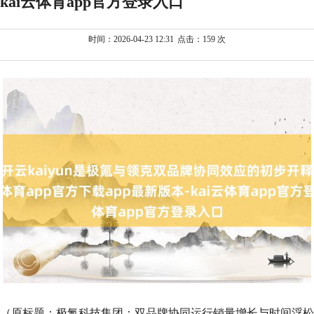
kai云体育app官方登录入口
时间：2026-04-23 12:31
点击：159 次
（原标题：极氪科技集团：双品牌协同运行销量增长与时间浮松