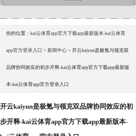
你的位置：
kai云体育app官方下载app最新版本-kai云体育
app官方登录入口
>
新闻中心
> 开云kaiyun是极氪与领克双
品牌协同效应的初步开释-kai云体育app官方下载app最新版
本-kai云体育app官方登录入口
开云kaiyun是极氪与领克双品牌协同效应的初
步开释-kai云体育app官方下载app最新版本-