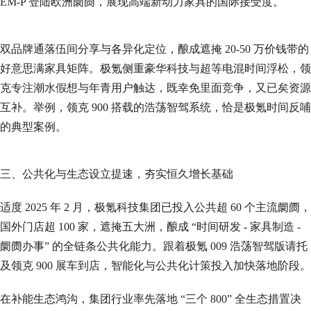
EM-P 登陆欧洲阛阓，展现高端新动力家具的国际接受度。
双品牌通落伍间分享与各异化定位，酿成遮掩 20-50 万价钱带的
好意思满家具矩阵。极氪侧重豪华科技与超等电混时间浮松，领
克专注潮水假想与年青用户触达，既幸免里面竞争，又已矣资源
互补。举例，领克 900 搭载的浩荡智驾系统，恰是极氪时间反哺
的典型案例。
三、公共化与生态设立提速，夯实恒久增长基础
适度 2025 年 2 月，极氪科技集团已投入公共超 60 个主流阛阓，
国外门店超 100 家，遮掩五大洲，酿成 “时间研发 - 家具制造 -
阛阓办事” 的全链条公共化能力。跟着极氪 009 浩荡智驾版请托
及领克 900 展车到店，智能化与公共化计策投入加快落地阶段。
在补能生态鸿沟，集团行业率先落地 “三个 800” 全生态措置决