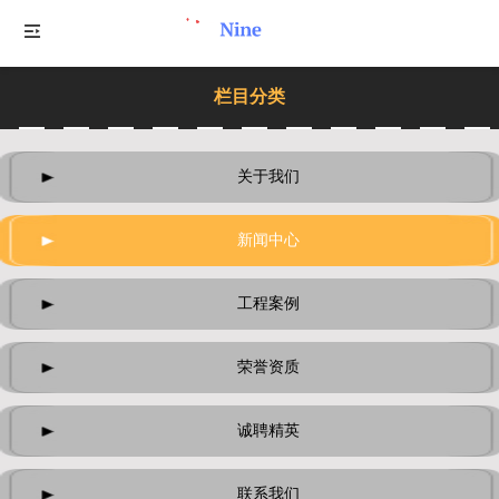
栏目分类
关于我们
新闻中心
工程案例
荣誉资质
诚聘精英
联系我们