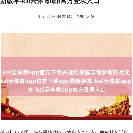
新版本-kai云体育app官方登录入口
时间：2026-04-21 13:24
点击：70 次
俄乌接触迷雾：好意思俄共鸣下的乌克兰庆幸何去何从？近日，