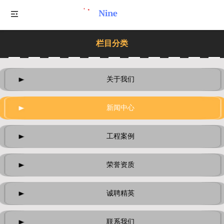
栏目分类
关于我们
新闻中心
工程案例
荣誉资质
诚聘精英
联系我们