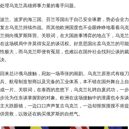
处理乌克兰高雄师事力量的毒手问题。
波兰、波罗的海三国、芬兰等国出于自己安全琢磨，势必会全力
复古乌克兰持续作战。而其他欧洲国度也不会眼睁睁地看着乌克
兰倒向俄罗斯阵营。关联词，在大国政事博弈的地点下，乌克兰
在这场棋局中并莫得实足的谈话权。好意思国出卖乌克兰的可能
性极大，而乌克兰即便有冤屈，也难以在国外社会找到公谈的裁
决。
回来总计俄乌接触，宛如一场乖张的闹剧。乌克兰原形式有核刀
兵、航母制造智商以及完备的工业体系，本不错在国外舞台上自
成一片。关联词，在泰西的忽悠下，乌克兰礼聘自废武功，一步
步沦为任东谈掌握割的对象。欧洲在这场接触中的泄露也令东谈
主大跌眼镜，一边口口声声复古乌克兰，一边却抠抠搜搜不肯提
供营救，以致还在购买俄罗斯的自然气。