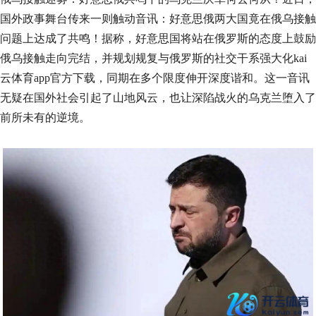
国外政事舞台传来一则触动音讯：好意思俄两大国竟在俄乌接触
问题上达成了共鸣！据称，好意思国将站在俄罗斯的态度上鼓励
俄乌接触走向完结，并规划规复与俄罗斯的社交干系强大化kai
云体育app官方下载，同期在多个限度伸开深度谐和。这一音讯
无疑在国外社会引起了山地风云，也让深陷战火的乌克兰堕入了
前所未有的逆境。