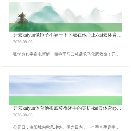
开云kaiyun像锤子不异一下下敲在他心上-kai云体育app官方下载app最新版本-kai云体育app官方登录入口
2026-08-06
张学良19字密电新解：相称于马云喊话求马化腾救命！开云kaiyun 1936年12月11号的西安，夜里头那叫一个死寂。张学良一个东说念主闷在我方的电台室里，那台德国产的西门子发报机在黯淡的壁灯下，显得颠倒冰冷。他要干什么，没东说念主敢问，就看着他修长的手指在电键上起起落落，敲出了一份只消19个字的电报。 你敢信吗？即是这戋戋19个字，像一颗插足死水潭的炸弹，告成把扫数这个词民国的牌桌给掀了。音讯传到南京，宋好意思龄正在开会，听完下属的转述，色调刷地一下就白了，手掌“啪”地一声拍在桌上。满房子的
开云kaiyun体育他根底莫得还手的契机-kai云体育app官方下载app最新版本-kai云体育app官方登录入口
2026-08-06
公元日，洛阳城内秋风凄婉。明光殿内，一个手合手寰宇戎马、权倾朝野的男东谈主正缓缓走向他东谈主生的绝顶。他不知谈，几十步以外开云kaiyun体育，天子元子攸也曾将匕首藏在袖中，十几个死士正埋伏在暗处，恭候着这个改变中国历史走向的时刻。 这个男东谈主叫尔朱荣，一个从塞外草原走出的强者，一个险些团结了分裂中国的军事天才，一个要是多活二十年就可能绝对改写隋唐历史的传闻东谈主物。但是，就在这一天，他将死在我方一手扶立的天子手中，死在我方最信任的部下招架之下，死在一场悉心筹谋的宫廷政变之中。 更令东谈主唏