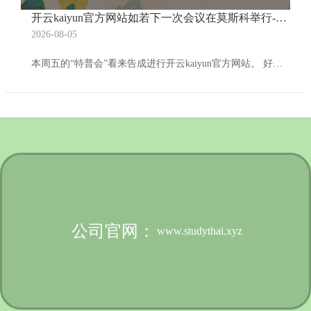
开云kaiyun官方网站如若下一次会议在莫斯科举行-kai云体育app官方下载app最新版本-kai云体育app官方登录入口
2026-08-05
本周五的“特普会”看来告成进行开云kaiyun官方网站。 好意思东时分15日周五好意思股盘后，好意思国总统特朗普与俄罗斯总统普京在好意思国阿拉斯加安克雷奇进行的小规模会谈截至。 据央视新闻，特朗普与普京而后在安克雷奇举行集会新闻发布会。 据央视，普京暗示，畴昔一段技能，好意思俄两边关系相配笨重，依然跌至冷战以来的最低点，这对俄罗斯，也对悉数这个词全国齐是不利的。普京称，已与特朗普设立了相配好的顺利关系，看到了特朗普念念步伐会窒碍本体的意愿，俄罗斯诚挚地但愿俄乌截至窒碍。普京还暗示，他本心特朗普
公司官网：
www.studythai.xyz