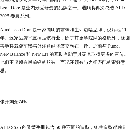
Leon Dore 是业内最受珍爱的品牌之一。通顺装再次总结 ALD
2025 春夏系列。
Aimé Leon Dore 是一家闻明的前锋和生计边幅品牌，仅斥地 11
年。这家品牌平直插足该行业，除了其更学院风的格调外，还圆
善地将裁缝前锋与外洋通纳降装交融在一皆。之前与 Puma、
New Balance 和 New Era 的互助有助于其家具取得更多的宣传。
他们不仅领有最前锋的服装，而况还领有与之相匹配的审好意
思。
张开剩余74%
ALD SS25 的造型手册包含 50 种不同的造型，统共造型都独具