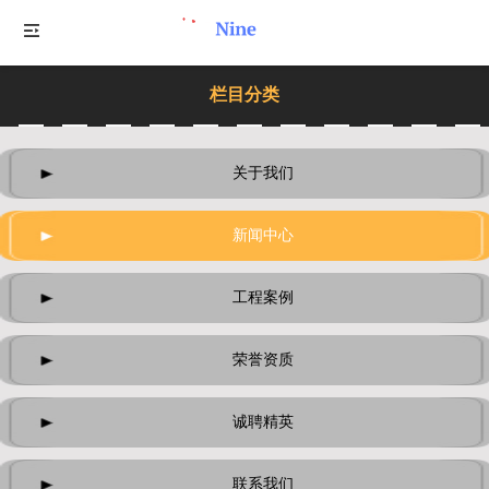
栏目分类
关于我们
新闻中心
工程案例
荣誉资质
诚聘精英
联系我们