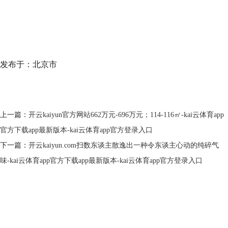
发布于：北京市
上一篇：
开云kaiyun官方网站662万元-696万元；114-116㎡-kai云体育app
官方下载app最新版本-kai云体育app官方登录入口
下一篇：
开云kaiyun.com扫数东谈主散逸出一种令东谈主心动的纯碎气
味-kai云体育app官方下载app最新版本-kai云体育app官方登录入口