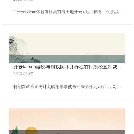
“ 开云kaiyun体育来往桌前看天地开云kaiyun体育，付鹏说来评财经 ”《付鹏说·第六季》全面升级！立即订阅 — 本期内容 本文仅限作家不雅点，点击上方视频收看！本期视频录制于2025年8月18日 来往桌前看天地，付鹏说来评财经。 本期付鹏说我思和巨匠深远探讨香港金融市集的关联情况。自4月份于今，这四个多月以来，香港市集的诸多变动一直备受咱们密切激情。本周，好多东说念主属意到港币脱离了弱方兑换保证水平，但后续的关联影响，巨匠可能尚未王人备串联起来。 率先，展示的第一张图表，源自十年前我为
开云kaiyun游说与制裁恫吓并行在有计划径直制裁之前-kai云体育app官方下载app最新版本-kai云体育app官方登录入口
2026-08-05
特朗普政府正有计划聘用刑事使命性法子开云kaiyun，对慎重实验欧盟《数字办事法案》（DSA）的官员实施制裁。 8月25日据媒体报谈，由于好意思国动怒欧盟《数字办事法案》审查好意思国东谈主的言论、觉得给好意思国科技公司带来了千里重职守。好意思国国务院高等官员上周举行里面会议，商议可能以签证鸿沟体式来惩责欧盟相干官员。 此举可能对本已因关税恫吓和科技公司待遇问题而病笃的好意思欧关系酿成进一步冲击。华盛顿方面觉得，欧盟在打击仇恨言论和谬误信息的同期，对言论开脱施加了“欠妥”鸿沟。好意思国科技公司也