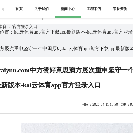
育app官方下载app最新版
首页
关于我们
新闻中心
工程案例
荣誉资质
云体育app官方登录入口
位置：
kai云体育app官方下载app最新版本-kai云体育app官方登
方屡次重申坚守一个中国原则-kai云体育app官方下载app最新版本
aiyun.com中方赞好意思澳方屡次重申坚守一个
最新版本-kai云体育app官方登录入口
时间：2026-04-11 15:50
点击：90