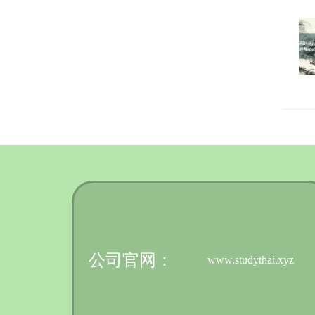
公司官网：
www.studythai.xyz