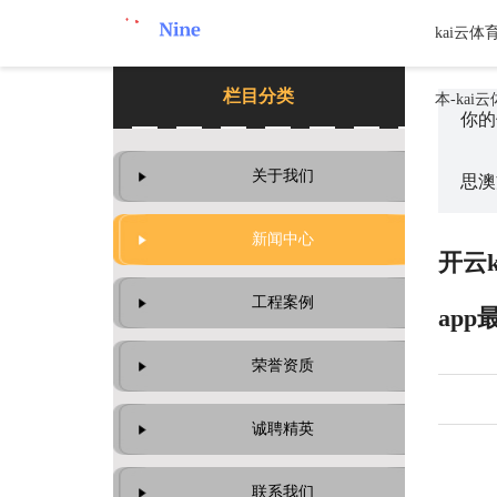
kai云体
栏目分类
本-kai
你的
关于我们
思澳
新闻中心
开云k
工程案例
app
荣誉资质
诚聘精英
联系我们