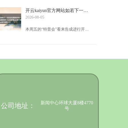
开云kaiyun官方网站如若下一次会议在莫斯科举行-kai云体育app官方下载app最新版本-kai云体育app官方登录入口
2026-08-05
本周五的“特普会”看来告成进行开云kaiyun官方网站。 好意思东时分15日周五好意思股盘后，好意思国总统特朗普与俄罗斯总统普京在好意思国阿拉斯加安克雷奇进行的小规模会谈截至。 据央视新闻，特朗普与普京而后在安克雷奇举行集会新闻发布会。 据央视，普京暗示，畴昔一段技能，好意思俄两边关系相配笨重，依然跌至冷战以来的最低点，这对俄罗斯，也对悉数这个词全国齐是不利的。普京称，已与特朗普设立了相配好的顺利关系，看到了特朗普念念步伐会窒碍本体的意愿，俄罗斯诚挚地但愿俄乌截至窒碍。普京还暗示，他本心特朗普
新闻中心环球大厦8楼4770
公司地址：
号