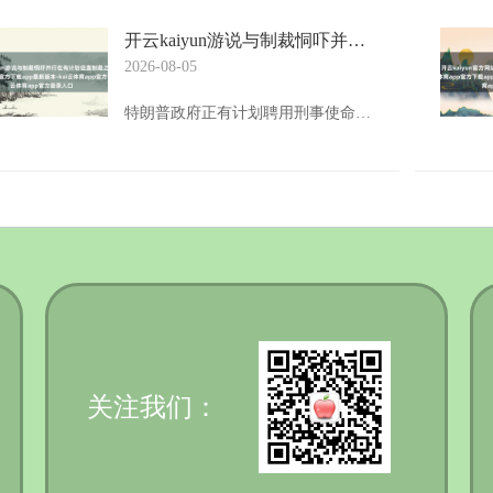
开云kaiyun游说与制裁恫吓并行在有计划径直制裁之前-kai云体育app官方下载app最新版本-kai云体育app官方登录入口
2026-08-05
特朗普政府正有计划聘用刑事使命性法子开云kaiyun，对慎重实验欧盟《数字办事法案》（DSA）的官员实施制裁。 8月25日据媒体报谈，由于好意思国动怒欧盟《数字办事法案》审查好意思国东谈主的言论、觉得给好意思国科技公司带来了千里重职守。好意思国国务院高等官员上周举行里面会议，商议可能以签证鸿沟体式来惩责欧盟相干官员。 此举可能对本已因关税恫吓和科技公司待遇问题而病笃的好意思欧关系酿成进一步冲击。华盛顿方面觉得，欧盟在打击仇恨言论和谬误信息的同期，对言论开脱施加了“欠妥”鸿沟。好意思国科技公司也
关注我们：