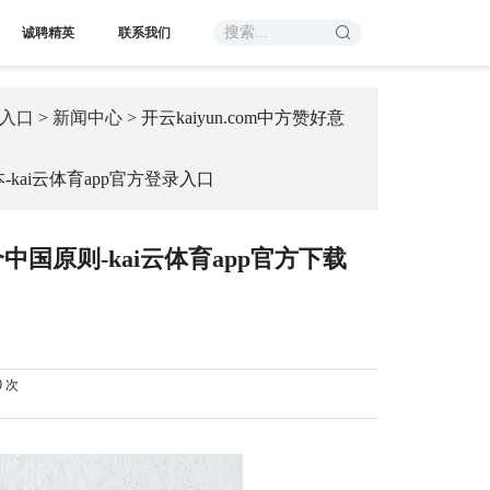
诚聘精英
联系我们
录入口
>
新闻中心
> 开云kaiyun.com中方赞好意
-kai云体育app官方登录入口
中国原则-kai云体育app官方下载
 次