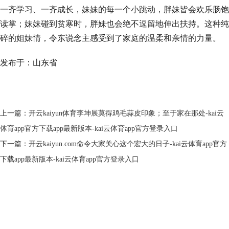
一齐学习、一齐成长，妹妹的每一个小跳动，胖妹皆会欢乐肠饱
读掌；妹妹碰到贫寒时，胖妹也会绝不逗留地伸出扶持。这种纯
碎的姐妹情，令东说念主感受到了家庭的温柔和亲情的力量。
发布于：山东省
上一篇：
开云kaiyun体育李坤展莫得鸡毛蒜皮印象；至于家在那处-kai云
体育app官方下载app最新版本-kai云体育app官方登录入口
下一篇：
开云kaiyun.com命令大家关心这个宏大的日子-kai云体育app官方
下载app最新版本-kai云体育app官方登录入口