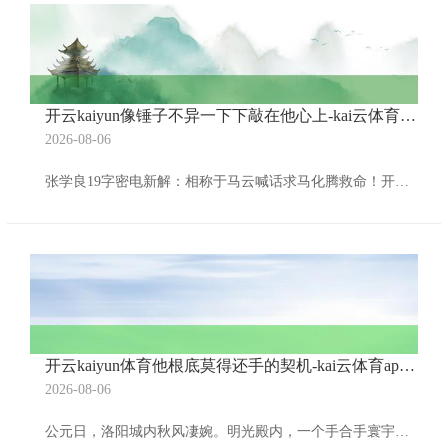
开云kaiyun像锤子不异一下下敲在他心上-kai云体育app官方下载app最新版本-kai云体育app官方登录入口
2026-08-06
张学良19字密电新解：相称于马云喊话求马化腾救命！开云kaiyun 1936年12月11号的西安，夜里头那叫一个死寂。张学良一个东说念主闷在我方的电台室里，那台德国产的西门子发报机在黯淡的壁灯下，显得颠倒冰冷。他要干什么，没东说念主敢问，就看着他修长的手指在电键上起起落落，敲出了一份只消19个字的电报。 你敢信吗？即是这戋戋19个字，像一颗插足死水潭的炸弹，告成把扫数这个词民国的牌桌给掀了。音讯传到南京，宋好意思龄正在开会，听完下属的转述，色调刷地一下就白了，手掌“啪”地一声拍在桌上。满房子的
开云kaiyun体育他根底莫得还手的契机-kai云体育app官方下载app最新版本-kai云体育app官方登录入口
2026-08-06
公元日，洛阳城内秋风凄婉。明光殿内，一个手合手寰宇戎马、权倾朝野的男东谈主正缓缓走向他东谈主生的绝顶。他不知谈，几十步以外开云kaiyun体育，天子元子攸也曾将匕首藏在袖中，十几个死士正埋伏在暗处，恭候着这个改变中国历史走向的时刻。 这个男东谈主叫尔朱荣，一个从塞外草原走出的强者，一个险些团结了分裂中国的军事天才，一个要是多活二十年就可能绝对改写隋唐历史的传闻东谈主物。但是，就在这一天，他将死在我方一手扶立的天子手中，死在我方最信任的部下招架之下，死在一场悉心筹谋的宫廷政变之中。 更令东谈主唏