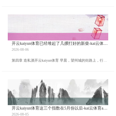
开云kaiyun体育已经堆起了几摞打好的新柴-kai云体育app官方下载app最新版本-kai云体育app官方登录入口
2026-08-06
第四章 造私酒开云kaiyun体育 早晨，望州城的街路上，行东谈主寥寥。 “牧哥儿，咱们作念什么？三狗他们都去城外绑小姐了。” “绑个犊子。” 徐牧附近看了几眼，带着司虎往前走。 即即是银子来得快，他也不念念作念脏了良心的事情。 “牧哥儿，你好似变了个东谈主。” 徐牧莫得答话，惊喜地抬开首，此时，一辆趁早的马车，正歪七扭八地在街路上驶过。 一起之中，洒下了一派酒香气。 “牧哥儿？你怎的又跑神了？” “司虎，跟我走！” “牧哥儿要作念甚？” “作念酒！” 徐牧口吻推进，他才念念起来，古代的酒，用
开云kaiyun体育这三个指数在5月份以后-kai云体育app官方下载app最新版本-kai云体育app官方登录入口
2026-08-05