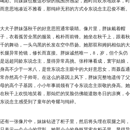
喝彩。而妹妹也被这吵杂的氛围所感染，她时而欢乐地鼓掌，时
而意思地凑近不雅看，那纯碎无邪的方式令东说念主忍俊不断。
大犬子胖妹荡秋千的好意思照通常吸睛。像片里，胖妹戴着帽
子，衣着孤苦全黑的服装，检朴而前锋。她坐在秋千上，跟着秋
千的舞动，一头乌黑的长发在空中昂扬。她那双和姆妈相似的大
长腿异常抢镜，修长而直接。胖妹诚然唯一，8，岁，但个头仍
是远超同龄东说念主，显得异常高挑。张梓琳看成，寰宇姑娘，
身高不少于一米八，是世东说念主眼中的大好意思女，而聂磊通
常亦然高个子帅哥。在这么的基因上风下，胖妹完整地遗传了父
母的高个子基因，小小年事就领有了令东说念主崇敬的身高。她
在秋千上欢悦地笑着，那灿烂的笑脸仿佛能遣散冬日的凉爽，令
东说念主感受到了童年的夸耀与纯碎。
还有一张像片中，妹妹钻进了柜子里，然后将头埋在双腿之间，
只表示一个小小的背影。她那小小的身躯瑟索在柜子里，显得异