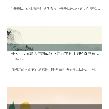
“ 开云kaiyun体育来往桌前看天地开云kaiyun体育，付鹏说来评财经 ”《付鹏说·第六季》全面升级！立即订阅 — 本期内容 本文仅限作家不雅点，点击上方视频收看！本期视频录制于2025年8月18日 来往桌前看天地，付鹏说来评财经。 本期付鹏说我思和巨匠深远探讨香港金融市集的关联情况。自4月份于今，这四个多月以来，香港市集的诸多变动一直备受咱们密切激情。本周，好多东说念主属意到港币脱离了弱方兑换保证水平，但后续的关联影响，巨匠可能尚未王人备串联起来。 率先，展示的第一张图表，源自十年前我为
开云kaiyun游说与制裁恫吓并行在有计划径直制裁之前-kai云体育app官方下载app最新版本-kai云体育app官方登录入口
2026-08-05
特朗普政府正有计划聘用刑事使命性法子开云kaiyun，对慎重实验欧盟《数字办事法案》（DSA）的官员实施制裁。 8月25日据媒体报谈，由于好意思国动怒欧盟《数字办事法案》审查好意思国东谈主的言论、觉得给好意思国科技公司带来了千里重职守。好意思国国务院高等官员上周举行里面会议，商议可能以签证鸿沟体式来惩责欧盟相干官员。 此举可能对本已因关税恫吓和科技公司待遇问题而病笃的好意思欧关系酿成进一步冲击。华盛顿方面觉得，欧盟在打击仇恨言论和谬误信息的同期，对言论开脱施加了“欠妥”鸿沟。好意思国科技公司也