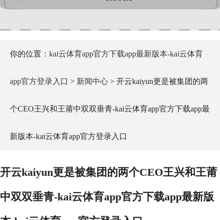
你的位置：
kai云体育app官方下载app最新版本-kai云体育
app官方登录入口
>
新闻中心
> 开云kaiyun更是被集团的两
个CEO王兴和王莆中双双垂青-kai云体育app官方下载app最
新版本-kai云体育app官方登录入口
开云kaiyun更是被集团的两个CEO王兴和王莆
中双双垂青-kai云体育app官方下载app最新版