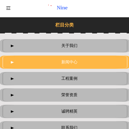
栏目分类
关于我们
新闻中心
工程案例
荣誉资质
诚聘精英
联系我们