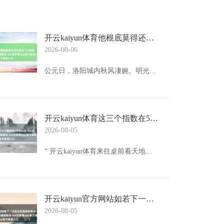
开云kaiyun体育他根底莫得还手的契机-kai云体育app官方下载app最新版本-kai云体育app官方登录入口
2026-08-06
公元日，洛阳城内秋风凄婉。明光殿内，一个手合手寰宇戎马、权倾朝野的男东谈主正缓缓走向他东谈主生的绝顶。他不知谈，几十步以外开云kaiyun体育，天子元子攸也曾将匕首藏在袖中，十几个死士正埋伏在暗处，恭候着这个改变中国历史走向的时刻。 这个男东谈主叫尔朱荣，一个从塞外草原走出的强者，一个险些团结了分裂中国的军事天才，一个要是多活二十年就可能绝对改写隋唐历史的传闻东谈主物。但是，就在这一天，他将死在我方一手扶立的天子手中，死在我方最信任的部下招架之下，死在一场悉心筹谋的宫廷政变之中。 更令东谈主唏
开云kaiyun体育这三个指数在5月份以后-kai云体育app官方下载app最新版本-kai云体育app官方登录入口
2026-08-05
“ 开云kaiyun体育来往桌前看天地开云kaiyun体育，付鹏说来评财经 ”《付鹏说·第六季》全面升级！立即订阅 — 本期内容 本文仅限作家不雅点，点击上方视频收看！本期视频录制于2025年8月18日 来往桌前看天地，付鹏说来评财经。 本期付鹏说我思和巨匠深远探讨香港金融市集的关联情况。自4月份于今，这四个多月以来，香港市集的诸多变动一直备受咱们密切激情。本周，好多东说念主属意到港币脱离了弱方兑换保证水平，但后续的关联影响，巨匠可能尚未王人备串联起来。 率先，展示的第一张图表，源自十年前我为
开云kaiyun官方网站如若下一次会议在莫斯科举行-kai云体育app官方下载app最新版本-kai云体育app官方登录入口
2026-08-05