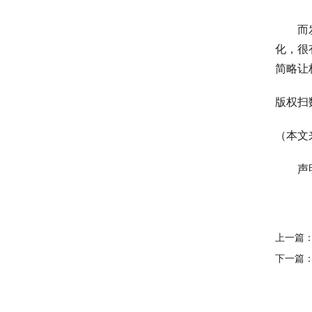
而发布
化，很
简略让
版权扫
（本文来
声明：
上一篇
下一篇