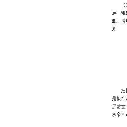
【CN
屏，粗
舰，情
则。
把柄博主
是极窄
屏蓄意
极窄四