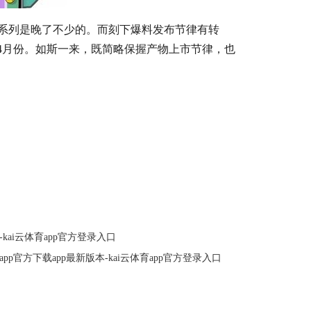
0系列是晚了不少的。而刻下爆料发布节律有转
4月份。如斯一来，既简略保握产物上市节律，也
版本-kai云体育app官方登录入口
pp官方下载app最新版本-kai云体育app官方登录入口