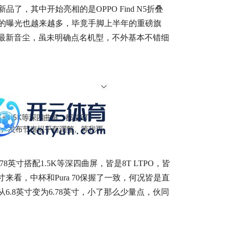
其中开始亮相的是OPPO Find N5折叠
系列的曝光也越来越多，毕竟手脚上半年的重磅旗
的最新音尘，虽未明确点名机型，不外基本不错细
8英寸搭配1.5K等深四曲屏，皆是8T LTPO，皆
看，中杯和Pura 70保握了一致，何况皆是直
.8英寸变为6.78英寸，小了那么少量点，伙同