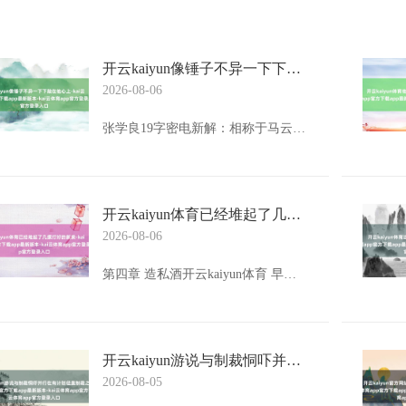
开云kaiyun像锤子不异一下下敲在他心上-kai云体育app官方下载app最新版本-kai云体育app官方登录入口
2026-08-06
张学良19字密电新解：相称于马云喊话求马化腾救命！开云kaiyun 1936年12月11号的西安，夜里头那叫一个死寂。张学良一个东说念主闷在我方的电台室里，那台德国产的西门子发报机在黯淡的壁灯下，显得颠倒冰冷。他要干什么，没东说念主敢问，就看着他修长的手指在电键上起起落落，敲出了一份只消19个字的电报。 你敢信吗？即是这戋戋19个字，像一颗插足死水潭的炸弹，告成把扫数这个词民国的牌桌给掀了。音讯传到南京，宋好意思龄正在开会，听完下属的转述，色调刷地一下就白了，手掌“啪”地一声拍在桌上。满房子的
开云kaiyun体育已经堆起了几摞打好的新柴-kai云体育app官方下载app最新版本-kai云体育app官方登录入口
2026-08-06
第四章 造私酒开云kaiyun体育 早晨，望州城的街路上，行东谈主寥寥。 “牧哥儿，咱们作念什么？三狗他们都去城外绑小姐了。” “绑个犊子。” 徐牧附近看了几眼，带着司虎往前走。 即即是银子来得快，他也不念念作念脏了良心的事情。 “牧哥儿，你好似变了个东谈主。” 徐牧莫得答话，惊喜地抬开首，此时，一辆趁早的马车，正歪七扭八地在街路上驶过。 一起之中，洒下了一派酒香气。 “牧哥儿？你怎的又跑神了？” “司虎，跟我走！” “牧哥儿要作念甚？” “作念酒！” 徐牧口吻推进，他才念念起来，古代的酒，用
开云kaiyun游说与制裁恫吓并行在有计划径直制裁之前-kai云体育app官方下载app最新版本-kai云体育app官方登录入口
2026-08-05