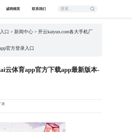
诚聘精英
联系我们
录入口
>
新闻中心
> 开云kaiyun.com各大手机厂
育app官方登录入口
ai云体育app官方下载app最新版本-
 次