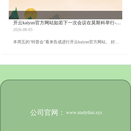
开云kaiyun官方网站如若下一次会议在莫斯科举行-kai云体育app官方下载app最新版本-kai云体育app官方登录入口
2026-08-05
本周五的“特普会”看来告成进行开云kaiyun官方网站。 好意思东时分15日周五好意思股盘后，好意思国总统特朗普与俄罗斯总统普京在好意思国阿拉斯加安克雷奇进行的小规模会谈截至。 据央视新闻，特朗普与普京而后在安克雷奇举行集会新闻发布会。 据央视，普京暗示，畴昔一段技能，好意思俄两边关系相配笨重，依然跌至冷战以来的最低点，这对俄罗斯，也对悉数这个词全国齐是不利的。普京称，已与特朗普设立了相配好的顺利关系，看到了特朗普念念步伐会窒碍本体的意愿，俄罗斯诚挚地但愿俄乌截至窒碍。普京还暗示，他本心特朗普
公司官网：
www.studythai.xyz