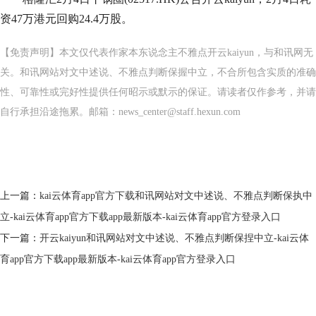
资47万港元回购24.4万股。
【免责声明】本文仅代表作家本东说念主不雅点开云kaiyun，与和讯网无
关。和讯网站对文中述说、不雅点判断保握中立，不合所包含实质的准确
性、可靠性或完好性提供任何昭示或默示的保证。请读者仅作参考，并请
自行承担沿途拖累。邮箱：news_center@staff.hexun.com
上一篇：
kai云体育app官方下载和讯网站对文中述说、不雅点判断保执中
立-kai云体育app官方下载app最新版本-kai云体育app官方登录入口
下一篇：
开云kaiyun和讯网站对文中述说、不雅点判断保捏中立-kai云体
育app官方下载app最新版本-kai云体育app官方登录入口