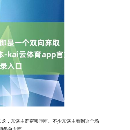
排起长龙，东谈主群密密匝匝。不少东谈主看到这个场
切很单方面。