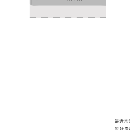
最近常
景就启