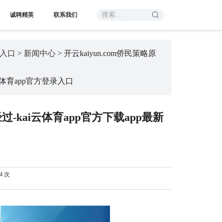
诚聘精英
联系我们
录入口
>
新闻中心
> 开云kaiyun.com侨民策略原
云体育app官方登录入口
过-kai云体育app官方下载app最新
4 次