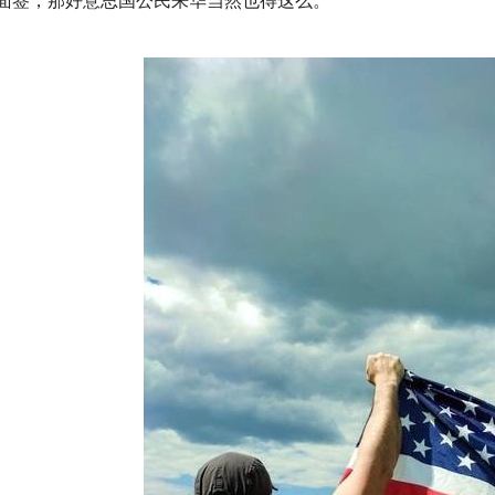
面签，那好意思国公民来华当然也得这么。