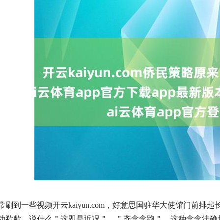
常刷到一些视频开云kaiyun.com，好意思国驻华大使馆门前
动欷歔，说什么＂这即是近况＂、＂齐念念跑＂。这种念念法确