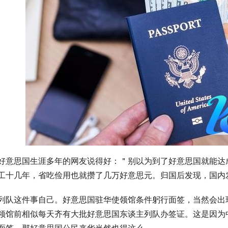
好意思国生涯多年的网友说得好：＂别以为到了好意思国就能达
工十几年，省吃俭用也就攒了几万好意思元。归国后发现，国内
列队这件事自己。好意思国驻华使领馆条件躬行面签，当然会出
领馆前相似每天齐有大批好意思国东谈主列队办签证。这是因为