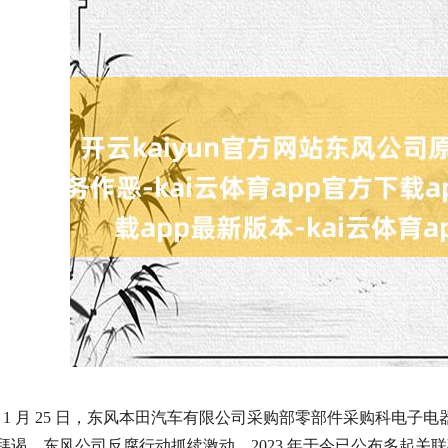
5 年 1 月 25 日，东风本田汽车有限公司采购部零部件采购科
拜谒。东风公司反腐行动抓续激动，2023 年于今已公布多起关