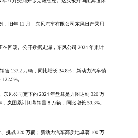
18 年 6 月受到开除党籍惩处。这次被拜谒距其退休
，旧年 11 月，东风汽车有限公司东风日产乘用
回暖。公开数据走漏，东风公司 2024 年累计
137.2 万辆，同比增长 34.8%；新动力汽车销
122.5%。
司定下的 2024 年盘算是力图达到 320 万
，岚图累计闭幕销量 8 万辆，同比增长 59.3%。
、挑战 320 万辆；新动力汽车高质地卓著 100 万