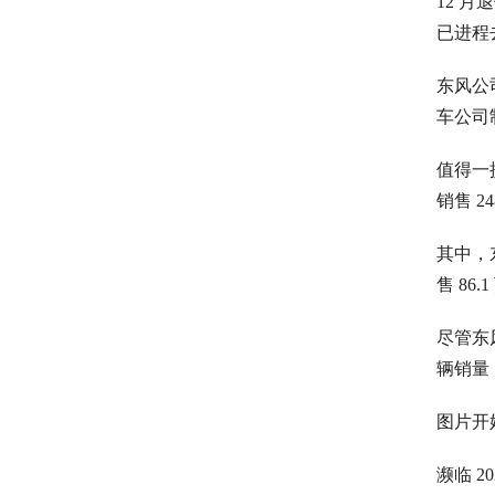
12 月
已进程去
东风公
车公司
值得一
销售 2
其中，
售 86
尽管东
辆销量，
图片开
濒临 2