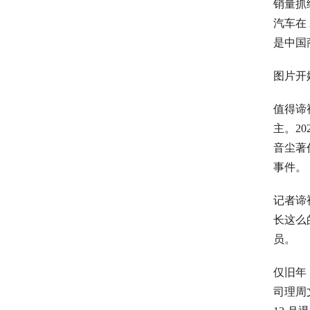
销量抓
汽车在
是中国
图片开
值得谛
主。2
音尘著
事件。
记者谛
长这么
员。
仅旧年
司理周