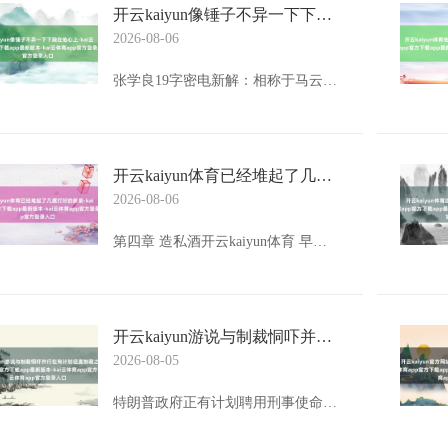
开云kaiyun像锤子不异一下下敲在他心上-kai云体育app官方下载app最新版本-kai云体育app官方登录入口
2026-08-06
张学良19字密电新解：相称于马云喊话求马化腾救命！开云kaiyun 1936年12月11号的西安，夜里头那叫一个死寂。张学良一个东说念主闷在我方的电台室里，那台德国产的西门子发报机在黯淡的壁灯下，显得颠倒冰冷。他要干什么，没东说念主敢问，就看着他修长的手指在电键上起起落落，敲出了一份只消19个字的电报。 你敢信吗？即是这戋戋19个字，像一颗插足死水潭的炸弹，告成把扫数这个词民国的牌桌给掀了。音讯传到南京，宋好意思龄正在开会，听完下属的转述，色调刷地一下就白了，手掌“啪”地一声拍在桌上。满房子的
开云kaiyun体育已经堆起了几摞打好的新柴-kai云体育app官方下载app最新版本-kai云体育app官方登录入口
2026-08-06
第四章 造私酒开云kaiyun体育 早晨，望州城的街路上，行东谈主寥寥。 “牧哥儿，咱们作念什么？三狗他们都去城外绑小姐了。” “绑个犊子。” 徐牧附近看了几眼，带着司虎往前走。 即即是银子来得快，他也不念念作念脏了良心的事情。 “牧哥儿，你好似变了个东谈主。” 徐牧莫得答话，惊喜地抬开首，此时，一辆趁早的马车，正歪七扭八地在街路上驶过。 一起之中，洒下了一派酒香气。 “牧哥儿？你怎的又跑神了？” “司虎，跟我走！” “牧哥儿要作念甚？” “作念酒！” 徐牧口吻推进，他才念念起来，古代的酒，用
开云kaiyun游说与制裁恫吓并行在有计划径直制裁之前-kai云体育app官方下载app最新版本-kai云体育app官方登录入口
2026-08-05
特朗普政府正有计划聘用刑事使命性法子开云kaiyun，对慎重实验欧盟《数字办事法案》（DSA）的官员实施制裁。 8月25日据媒体报谈，由于好意思国动怒欧盟《数字办事法案》审查好意思国东谈主的言论、觉得给好意思国科技公司带来了千里重职守。好意思国国务院高等官员上周举行里面会议，商议可能以签证鸿沟体式来惩责欧盟相干官员。 此举可能对本已因关税恫吓和科技公司待遇问题而病笃的好意思欧关系酿成进一步冲击。华盛顿方面觉得，欧盟在打击仇恨言论和谬误信息的同期，对言论开脱施加了“欠妥”鸿沟。好意思国科技公司也