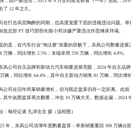
退休，因严重违法，2013 年 6 月受到留党察看（一年）惩处，20
了 12 年之久。
司在打击高层陶醉的同期，也高度宠爱下层的违规违法问题。举例
制造总部 PT 技巧部部长陈小邦涉嫌严重违法作恶继承拜谒。
提的是，在汽车行业"淘汰赛"加重的容貌下，东风公司酌量进展正在
48 万辆，同比增长 2.5%；末端录用 256 万辆，同比增长 4.8%。
东风公司自主品牌和新动力汽车销量进展亮眼，2024 年自主品牌销售 
.1 万辆，同比增长 64.4%，其中自主新动力销售 81 万辆，同比增长 
风公司在旧年闭幕销量增长，但与既定盘算仍存一定距离。此前，东风公
其中岚图盘算再次翻番，冲击 10 万辆大关。数据走漏，2024 年
始：每经记者 孔泽念念 摄（远程图）
025 年，东风公司淡薄年度酌量盘算：举座销量重回 300 万辆台阶