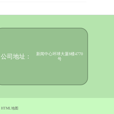
新闻中心环球大厦8楼4770
公司地址：
号
HTML地图