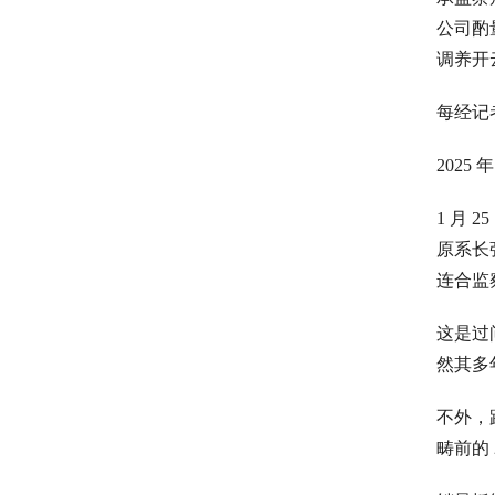
公司酌
调养开
每经记
202
1 月
原系长
连合监
这是过
然其多
不外，
畴前的 