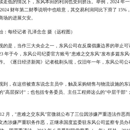
续走低的情况下，东风本田的利润也受到挤压。举例，2024 年一
 2024 财年第二财季说明中也暗意，其交易利润同比下滑了 1
商场的进展欠安。
始：每经记者 孔泽念念 摄（远程图）
视的是，当作三大央企之一，东风公司在反腐倡廉边界的举止可
023 年于今，东风公司纪委官方账号"患难之交东风"发布多篇
作。《逐日经济新闻》记者梳剃头现，仅旧年一年，东风公司公布
视到，在这些被查东说念主员中，触及采购销售与物流设施的东
的"高层探讨"；也包括专务委员、主任工程师这么的"中层干部
 12 月，"患难之交东风"官微就公布了三位因涉嫌严重违法作
文杰涉嫌严重职务作恶，正继承国度监委驻东风公司监察专员办和湖