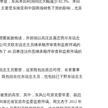
季度，东风本田利润同比大幅减少 82.3%。本田
5%，主要受东南亚和中国商场销售下滑的影响，尤其
谓重振旗饱读，并抓续以高压反腐态势示东说念
东风公司关联东说念主员继承顺序审查和监察拜谒的
了 46 启事违法作恶继承顺序审查和监察拜谒的
说念主员繁密，这里既包括原总司理、名誉董事
"；既包括在任东说念主员，也包括已下野东说念主
恶而被查的高管。其中，东风公司原党委常委、副总
北省宜昌市监委监察拜谒。周文杰于 2012 年