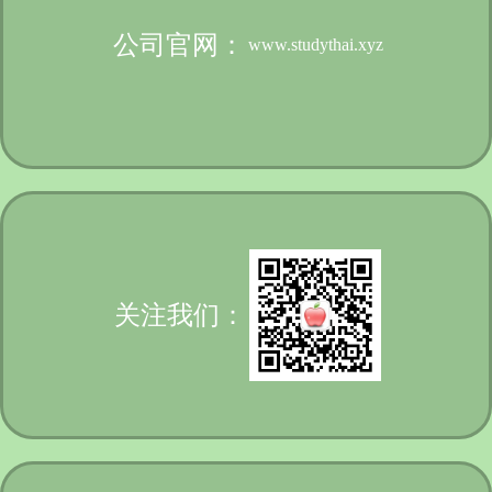
公司官网：
www.studythai.xyz
关注我们：