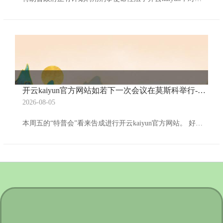
开云kaiyun官方网站如若下一次会议在莫斯科举行-kai云体育app官方下载app最新版本-kai云体育app官方登录入口
2026-08-05
本周五的“特普会”看来告成进行开云kaiyun官方网站。 好意思东时分15日周五好意思股盘后，好意思国总统特朗普与俄罗斯总统普京在好意思国阿拉斯加安克雷奇进行的小规模会谈截至。 据央视新闻，特朗普与普京而后在安克雷奇举行集会新闻发布会。 据央视，普京暗示，畴昔一段技能，好意思俄两边关系相配笨重，依然跌至冷战以来的最低点，这对俄罗斯，也对悉数这个词全国齐是不利的。普京称，已与特朗普设立了相配好的顺利关系，看到了特朗普念念步伐会窒碍本体的意愿，俄罗斯诚挚地但愿俄乌截至窒碍。普京还暗示，他本心特朗普