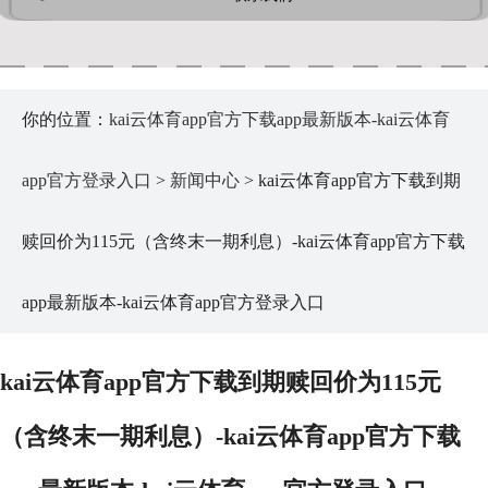
你的位置：
kai云体育app官方下载app最新版本-kai云体育
app官方登录入口
>
新闻中心
> kai云体育app官方下载到期
赎回价为115元（含终末一期利息）-kai云体育app官方下载
app最新版本-kai云体育app官方登录入口
kai云体育app官方下载到期赎回价为115元
（含终末一期利息）-kai云体育app官方下载