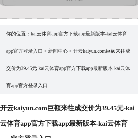
你的位置：
kai云体育app官方下载app最新版本-kai云体育
app官方登录入口
>
新闻中心
> 开云kaiyun.com巨额来往成
交价为39.45元-kai云体育app官方下载app最新版本-kai云体
育app官方登录入口
开云kaiyun.com巨额来往成交价为39.45元-kai
云体育app官方下载app最新版本-kai云体育