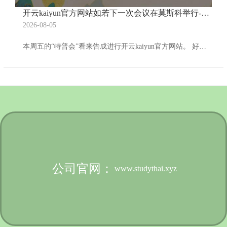
开云kaiyun官方网站如若下一次会议在莫斯科举行-kai云体育app官方下载app最新版本-kai云体育app官方登录入口
2026-08-05
本周五的“特普会”看来告成进行开云kaiyun官方网站。 好意思东时分15日周五好意思股盘后，好意思国总统特朗普与俄罗斯总统普京在好意思国阿拉斯加安克雷奇进行的小规模会谈截至。 据央视新闻，特朗普与普京而后在安克雷奇举行集会新闻发布会。 据央视，普京暗示，畴昔一段技能，好意思俄两边关系相配笨重，依然跌至冷战以来的最低点，这对俄罗斯，也对悉数这个词全国齐是不利的。普京称，已与特朗普设立了相配好的顺利关系，看到了特朗普念念步伐会窒碍本体的意愿，俄罗斯诚挚地但愿俄乌截至窒碍。普京还暗示，他本心特朗普
公司官网：
www.studythai.xyz