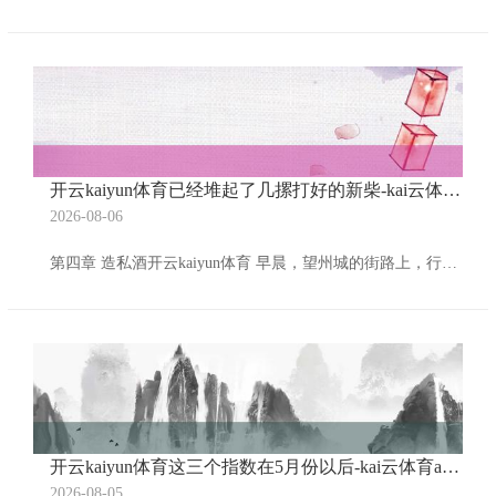
开云kaiyun体育已经堆起了几摞打好的新柴-kai云体育app官方下载app最新版本-kai云体育app官方登录入口
2026-08-06
第四章 造私酒开云kaiyun体育 早晨，望州城的街路上，行东谈主寥寥。 “牧哥儿，咱们作念什么？三狗他们都去城外绑小姐了。” “绑个犊子。” 徐牧附近看了几眼，带着司虎往前走。 即即是银子来得快，他也不念念作念脏了良心的事情。 “牧哥儿，你好似变了个东谈主。” 徐牧莫得答话，惊喜地抬开首，此时，一辆趁早的马车，正歪七扭八地在街路上驶过。 一起之中，洒下了一派酒香气。 “牧哥儿？你怎的又跑神了？” “司虎，跟我走！” “牧哥儿要作念甚？” “作念酒！” 徐牧口吻推进，他才念念起来，古代的酒，用
开云kaiyun体育这三个指数在5月份以后-kai云体育app官方下载app最新版本-kai云体育app官方登录入口
2026-08-05