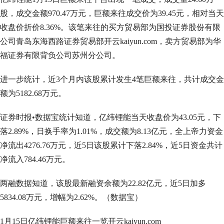
股，成交金额970.47万元，巨额来往成交价为39.45元，相对当天
收盘价折价8.36%。该笔来往的买方贸易部为国投证券股份有限
公司青岛东海西路证券贸易部开云kaiyun.com，卖方贸易部为华
福证券有限背负公司苏州分公司。
进一步统计，近3个月内该股累计发生4笔巨额来往，共计成交金
额为5182.68万元。
证券时报•数据宝统计知道，亿纬锂能当天收盘价为43.05元，下
落2.89%，日换手率为1.01%，成交额为8.13亿元，全上帝力资金
净流出4276.76万元，近5日该股累计下落2.84%，近5日资金共计
净流入784.46万元。
两融数据知道，该股最新融资余额为22.82亿元，近5日加多
5834.08万元，增幅为2.62%。（数据宝）
1月15日亿纬锂能巨额来往一览开云kaiyun.com